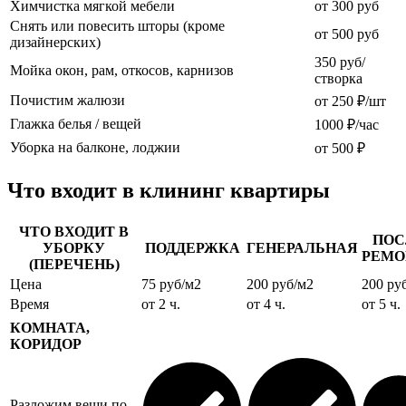
Химчистка мягкой мебели
от 300 руб
Снять или повесить шторы (кроме
от 500 руб
дизайнерских)
350 руб/
Мойка окон, рам, откосов, карнизов
створка
Почистим жалюзи
от 250 ₽/шт
Глажка белья / вещей
1000 ₽/час
Уборка на балконе, лоджии
от 500 ₽
Что входит в клининг квартиры
ЧТО ВХОДИТ В
ПОС
УБОРКУ
ПОДДЕРЖКА
ГЕНЕРАЛЬНАЯ
РЕМО
(ПЕРЕЧЕНЬ)
Цена
75 руб/м2
200 руб/м2
200 ру
Время
от 2 ч.
от 4 ч.
от 5 ч.
КОМНАТА,
КОРИДОР
Разложим вещи по