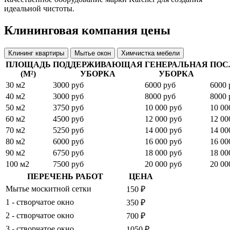
идеальной чистоты.
Клининговая компания цены
Клининг квартиры
Мытье окон
Химчистка мебели
ПЛОЩАДЬ
ПОДДЕРЖИВАЮЩАЯ
ГЕНЕРАЛЬНАЯ
ПОС
(М²)
УБОРКА
УБОРКА
30 м2
3000 руб
6000 руб
6000 
40 м2
3000 руб
8000 руб
8000 
50 м2
3750 руб
10 000 руб
10 00
60 м2
4500 руб
12 000 руб
12 00
70 м2
5250 руб
14 000 руб
14 00
80 м2
6000 руб
16 000 руб
16 00
90 м2
6750 руб
18 000 руб
18 00
100 м2
7500 руб
20 000 руб
20 00
ПЕРЕЧЕНЬ РАБОТ
ЦЕНА
Мытье москитной сетки
150 ₽
1 - створчатое окно
350 ₽
2 - створчатое окно
700 ₽
3 - створчатое окно
1050 ₽