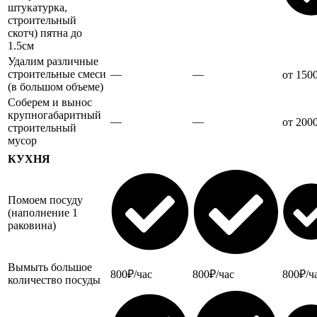
штукатурка,
строительный
скотч) пятна до
1.5см
Удалим различные
строительные смеси
—
—
от 150
(в большом объеме)
Соберем и вынос
крупногабаритный
—
—
от 200
строительный
мусор
КУХНЯ
Помоем посуду
(наполнение 1
раковина)
Вымыть большое
800₽/час
800₽/час
800₽/ч
количество посуды