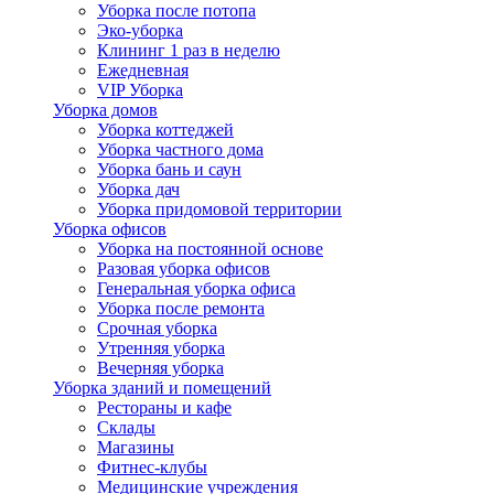
Уборка после потопа
Эко-уборка
Клининг 1 раз в неделю
Ежедневная
VIP Уборка
Уборка домов
Уборка коттеджей
Уборка частного дома
Уборка бань и саун
Уборка дач
Уборка придомовой территории
Уборка офисов
Уборка на постоянной основе
Разовая уборка офисов
Генеральная уборка офиса
Уборка после ремонта
Срочная уборка
Утренняя уборка
Вечерняя уборка
Уборка зданий и помещений
Рестораны и кафе
Склады
Магазины
Фитнес-клубы
Медицинские учреждения