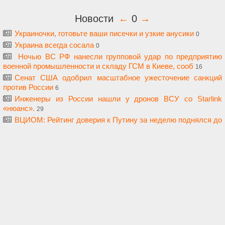
Новости
←
0
→
Украиночки, готовьте ваши писечки и узкие анусики
0
Украина всегда сосала
0
Ночью ВС РФ нанесли групповой удар по предприятию
военной промышленности и складу ГСМ в Киеве, сооб
16
Сенат США одобрил масштабное ужесточение санкций
против России
6
Инженеры из России нашли у дронов ВСУ со Starlink
«нюанс».
29
ВЦИОМ: Рейтинг доверия к Путину за неделю поднялся до
72,3 проц.
9
ММА. Макгрегор сообщил о начале подготовки к
возвращению в октагон
3
Инвалид? На нахуй пидрбля!
35
Апелляционный суд США заблокировал строительство в
Белом доме бального зала Трампа
5
ЕС и Украина приветствуют ужесточение санкций США
против РФ
9
Кулеба: Хохлов в Польше будут пИздить чаще и больнее