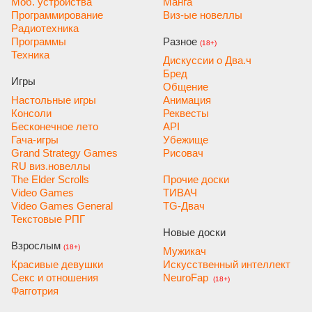
Моб. устройства
Манга
Программирование
Виз-ые новеллы
Радиотехника
Программы
Разное
(18+)
Техника
Дискуссии о Два.ч
Бред
Игры
Общение
Настольные игры
Анимация
Консоли
Реквесты
Бесконечное лето
API
Гача-игры
Убежище
Grand Strategy Games
Рисовач
RU виз.новеллы
The Elder Scrolls
Прочие доски
Video Games
ТИВАЧ
Video Games General
TG-Двач
Текстовые РПГ
Новые доски
Взрослым
(18+)
Мужикач
Красивые девушки
Искусственный интеллект
Секс и отношения
NeuroFap 
 (18+)
Фагготрия