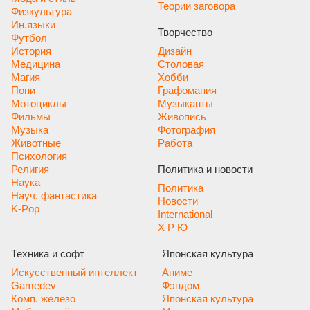
Теории заговора
Физкультура
Ин.языки
Творчество
Футбол
История
Дизайн
Медицина
Столовая
Магия
Хобби
Пони
Графомания
Мотоциклы
Музыканты
Фильмы
Живопись
Музыка
Фотография
Животные
Работа
Психология
Религия
Политика и новости
Наука
Политика
Науч. фантастика
Новости
K-Pop
International
Х Р Ю
Техника и софт
Японская культура
Искусственный интеллект
Аниме
Gamedev
Фэндом
Комп. железо
Японская культура