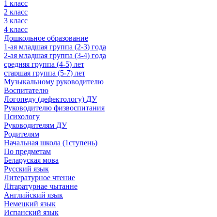
1 класс
2 класс
3 класс
4 класс
Дошкольное образование
1-ая младшая группа (2-3) года
2-ая младшая группа (3-4) года
средняя группа (4-5) лет
старшая группа (5-7) лет
Музыкальному руководителю
Воспитателю
Логопеду (дефектологу) ДУ
Руководителю физвоспитания
Психологу
Руководителям ДУ
Родителям
Начальная школа (1ступень)
По предметам
Беларуская мова
Русский язык
Литературное чтение
Літаратурнае чытанне
Английский язык
Немецкий язык
Испанский язык