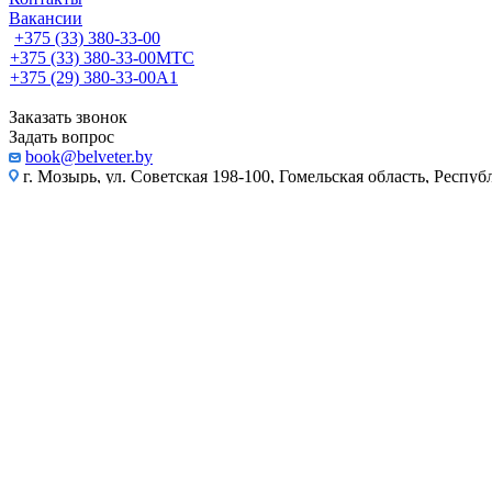
Вакансии
+375 (33) 380-33-00
+375 (33) 380-33-00
МТС
+375 (29) 380-33-00
А1
Заказать звонок
Задать вопрос
book@belveter.by
г. Мозырь, ул. Советская 198-100, Гомельская область, Респуб
Акции
Покупателю
Компания
Оплата
Доставка
Контакты
Вакансии
...
Каталог
По всему сайту
По каталогу