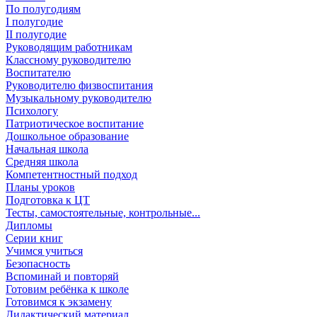
По полугодиям
I полугодие
II полугодие
Руководящим работникам
Классному руководителю
Воспитателю
Руководителю физвоспитания
Музыкальному руководителю
Психологу
Патриотическое воспитание
Дошкольное образование
Начальная школа
Средняя школа
Компетентностный подход
Планы уроков
Подготовка к ЦТ
Тесты, самостоятельные, контрольные...
Дипломы
Серии книг
Учимся учиться
Безопасность
Вспоминай и повторяй
Готовим ребёнка к школе
Готовимся к экзамену
Дидактический материал