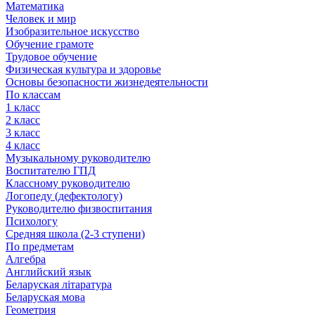
Математика
Человек и мир
Изобразительное искусство
Обучение грамоте
Трудовое обучение
Физическая культура и здоровье
Основы безопасности жизнедеятельности
По классам
1 класс
2 класс
3 класс
4 класс
Музыкальному руководителю
Воспитателю ГПД
Классному руководителю
Логопеду (дефектологу)
Руководителю физвоспитания
Психологу
Средняя школа (2-3 ступени)
По предметам
Алгебра
Английский язык
Беларуская літаратура
Беларуская мова
Геометрия