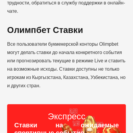
трудности, обратиться в службу поддержки в онлайн-
чате.
Олимпбет Ставки
Все пользователи букмекерской конторы Olimpbet
могут делать ставки до начала конкретного события
или прогнозировать текущие в режиме Live и ставить
на возможные исходы. Ставки доступны не только
игрокам из Кыргызстана, Казахстана, Узбекистана, но
и других стран.
Экспресс
Ставки на ожидаемые
спортивные события