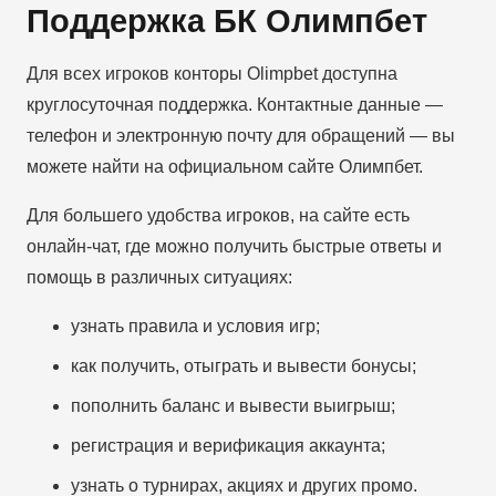
Поддержка БК Олимпбет
Для всех игроков конторы Olimpbet доступна
круглосуточная поддержка. Контактные данные —
телефон и электронную почту для обращений — вы
можете найти на официальном сайте Олимпбет.
Для большего удобства игроков, на сайте есть
онлайн-чат, где можно получить быстрые ответы и
помощь в различных ситуациях:
узнать правила и условия игр;
как получить, отыграть и вывести бонусы;
пополнить баланс и вывести выигрыш;
регистрация и верификация аккаунта;
узнать о турнирах, акциях и других промо.