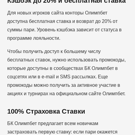
Кэшбэк до 20% и бесплатная ставка
Для новых игроков сайта конторы Олимпбет
доступна бесплатная ставка и возврат до 20% от
суммы пари. Уровень кэшбэка зависит от статуса в
программе лояльности.
Чтобы получить доступ к большему числу
бесплатных ставок, нужно использовать промокоды,
которые доступны в сообществах БК Олимпбет в
соцсетях или в e-mail и SMS рассылках. Еще
промокоды можно получить за активное участие в
акциях и турнирах на официальном сайте Олимпбет.
100% Страховка Ставки
БК Олимпбет предлагает всем новичкам
застраховать первую ставку: если пари окажется