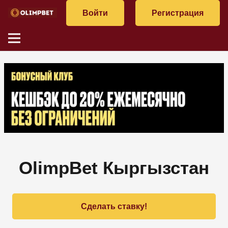
Войти
Регистрация
OlimpBet Кыргызстан
Сделать ставку!