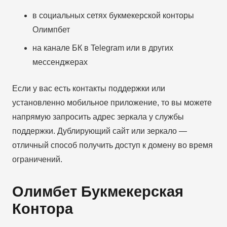
в социальных сетях букмекерской конторы
Олимпбет
на канале БК в Telegram или в других
мессенджерах
Если у вас есть контакты поддержки или
установленно мобильное приложение, то вы можете
напрямую запросить адрес зеркала у службы
поддержки. Дублирующий сайт или зеркало —
отличный способ получить доступ к домену во время
ограничений.
Олимбет Букмекерская
Контора