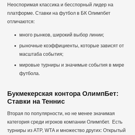
Неоспоримая классика и бесспорный лидер на
платформе. Ставки на футбол в БК Олимпбет
отличаются:
много рынков, широкий выбор линии;
рыночные коэффициенты, которые зависят от
масштаба события;
мировые турниры и значимые события в мире
футбола.
Букмекерская контора ОлимпБет:
Ставки на Теннис
Вторая по популярности, но не менее значимая
категория среди игроков компании Олимпбет. Есть
турниры из ATP, WTA и множество других: Открытый