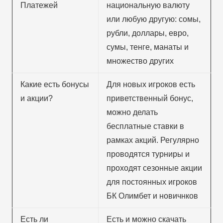
Платежей
национальную валюту
или любую другую: сомы,
рубли, доллары, евро,
сумы, тенге, манаты и
множество других
Какие есть бонусы
Для новых игроков есть
и акции?
приветственный бонус,
можно делать
бесплатные ставки в
рамках акций. Регулярно
проводятся турниры и
проходят сезонные акции
для постоянных игроков
БК Олимбет и новичнков
Есть ли
Есть и можно скачать