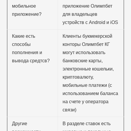
мобильное
приложение Олимпбет
приложение?
для владельцев
устройств с Android и iOS
Какие есть
Клиенты букмекерской
способы
конторы Олимпбет КГ
пополнения и
могут использовать
вывода средтсв?
банковские карты,
электронные кошельки,
криптовалюту,
мобильные платежи (с
использованием баланса
на счете у оператора
связи)
Другие
В разделе ставок есть