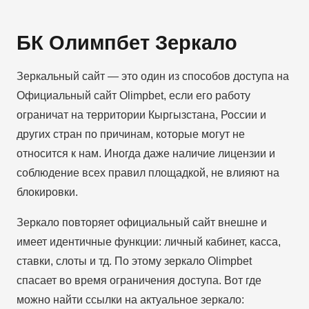
БК Олимпбет Зеркало
Зеркальный сайт — это один из способов доступа на
Официальный сайт Olimpbet, если его работу
ограничат на территории Кыргызстана, России и
других стран по причинам, которые могут не
относится к нам. Иногда даже наличие лицензии и
соблюдение всех правил площадкой, не влияют на
блокировки.
Зеркало повторяет официальный сайт внешне и
имеет идентичные функции: личный кабинет, касса,
ставки, слоты и тд. По этому зеркало Olimpbet
спасает во время ограничения доступа. Вот где
можно найти ссылки на актуальное зеркало: