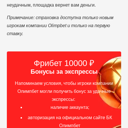
неудачным, площадка вернет вам деньги.
Примечание: страховка доступна только новым
игрокам компании Olimpbet и только на первую
ставку.
Фрибет 10000 ₽
Бонусы за экспрессы
Напоминаем условия, чтобы игроки компании
Олимпбет могли получить бонус за удачные
экспрессы:
наличие аккаунта;
авторизация на официальном сайте БК
Олимпбет