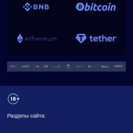
Разделы сайта: