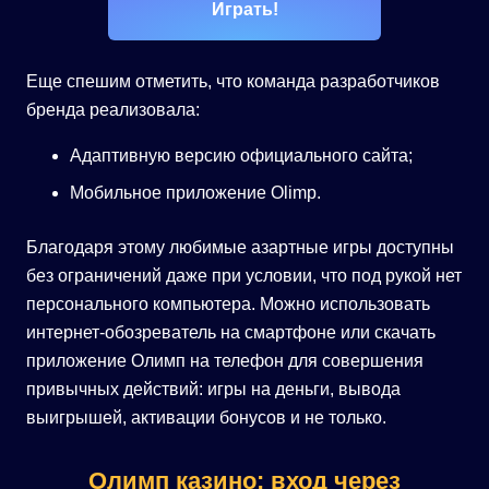
Играть!
Еще спешим отметить, что команда разработчиков
бренда реализовала:
Адаптивную версию официального сайта;
Мобильное приложение Olimp.
Благодаря этому любимые азартные игры доступны
без ограничений даже при условии, что под рукой нет
персонального компьютера. Можно использовать
интернет-обозреватель на смартфоне или скачать
приложение Олимп на телефон для совершения
привычных действий: игры на деньги, вывода
выигрышей, активации бонусов и не только.
Олимп казино: вход через