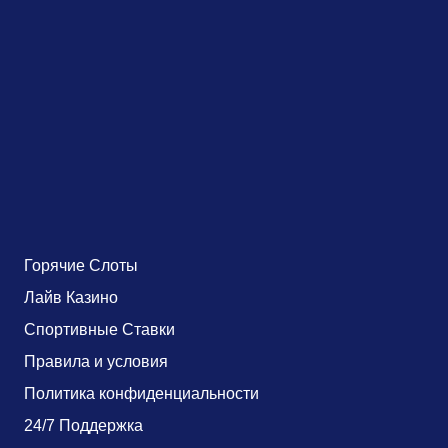
Горячие Слоты
Лайв Казино
Спортивные Ставки
Правила и условия
Политика конфиденциальности
24/7 Поддержка