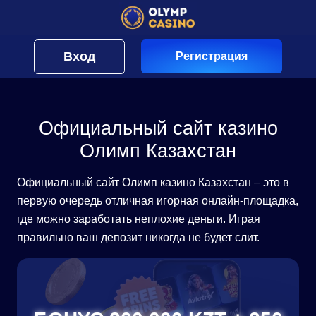
Вход
Регистрация
Официальный сайт казино
Олимп Казахстан
Официальный сайт Олимп казино Казахстан – это в
первую очередь отличная игорная онлайн-площадка,
где можно заработать неплохие деньги. Играя
правильно ваш депозит никогда не будет слит.