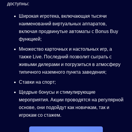
доступны:
Широкая игротека, включающая тысячи
наименований виртуальных аппаратов,
включая продвинутые автоматы с Bonus Buy
функцией;
Множество карточных и настольных игр, а
также Live. Последний позволит сыграть с
живыми дилерами и погрузиться в атмосферу
типичного наземного пункта заведения;
Ставки на спорт;
Щедрые бонусы и стимулирующие
мероприятия. Акции проводятся на регулярной
основе, они подойдут как новичкам, так и
игрокам со стажем.