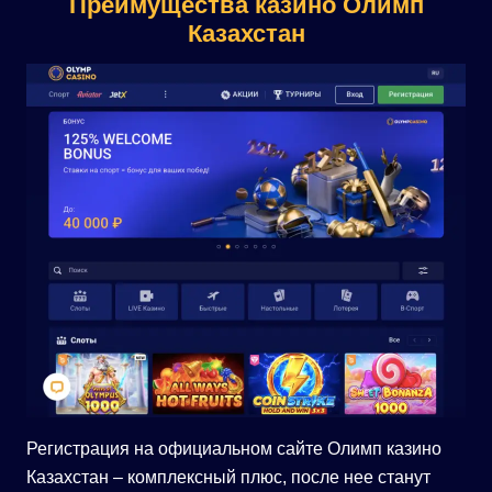
Преимущества казино
Олимп
Казахстан
Регистрация на официальном сайте Олимп казино
Казахстан – комплексный плюс, после нее станут