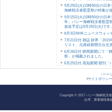
9月29日(火)15時50分の
海峡戦没者慰霊祭の特集が
9月15日(火)15時50分の
年」バシー海峡戦没者慰霊
放送予定は9月29日(火)です
8月3日NHKニュースウォ
7月21日付 雑誌 財界「2
リスト、元産経新聞元台北
6月26日付 静岡新聞にて
祭」が掲載されました。
6月25日付 高知新聞 朝
ー参加受け付け」が掲載さ
6月24日付 産経新聞 朝
↑ペー
/
サイトポリシ
6月14日付 日本経済新聞
数犠牲 風雨で傷み修復へ
「台北ナビ」に戦後７０周
Copyright © 2017 バシー海峡戦没
されました
台湾 屏東縣恆春鎮下泉路
正論7月号（6月1日発売）
忘却と慰霊（全9ページ）