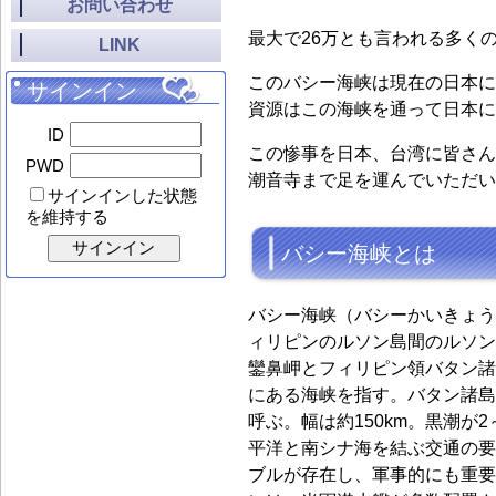
お問い合わせ
最大で26万とも言われる多く
LINK
このバシー海峡は現在の日本に
サインイン
資源はこの海峡を通って日本に
ID
この惨事を日本、台湾に皆さん
PWD
潮音寺まで足を運んでいただい
サインインした状態
を維持する
バシー海峡とは
バシー海峡（バシーかいきょう
ィリピンのルソン島間のルソン
鑾鼻岬とフィリピン領バタン諸
にある海峡を指す。バタン諸島
呼ぶ。幅は約150km。黒潮が
平洋と南シナ海を結ぶ交通の要
ブルが存在し、軍事的にも重要