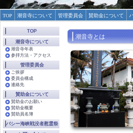
TOP
潮音寺について
管理委員会
賛助金について
TOP
潮音寺とは
潮音寺について
潮音寺年表
参拝方法・アクセス
管理委員会
ご挨拶
委員会構成
連絡先
賛助金について
賛助金のお願い
賛助金概要
賛助員名簿
バシー海峡戦没者慰霊祭