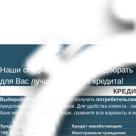
Кред
Наши специалисты могут подобрать
для Вас лучший вариант кредита!
КРЕДИ
Выбирайте кредит
-
Вы можете получить
потребительски
предложений российских банков. Для удобства клиента - за
банк может
дать кредит
лучше, сравните все варианты и в
Кредит без отказа
Кредит неработающим
100 % одобрения
Иностранным гражданам