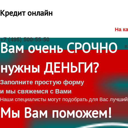
Кредит онлайн
На к
+7 (495) 500-55-50
Вам очень СРОЧНО
В
нужны ДЕНЬГИ?
Заполните простую форму
и мы свяжемся с Вами
Наши специалисты могут подобрать для Вас лучший 
Мы Вам поможем!