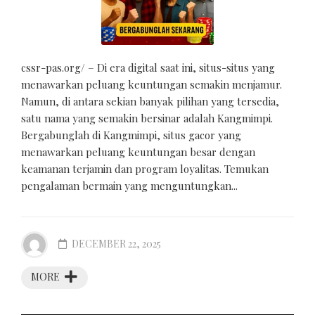
cssr-pas.org/ – Di era digital saat ini, situs-situs yang
menawarkan peluang keuntungan semakin menjamur.
Namun, di antara sekian banyak pilihan yang tersedia,
satu nama yang semakin bersinar adalah Kangmimpi.
Bergabunglah di Kangmimpi, situs gacor yang
menawarkan peluang keuntungan besar dengan
keamanan terjamin dan program loyalitas. Temukan
pengalaman bermain yang menguntungkan...
DECEMBER 22, 2025
MORE