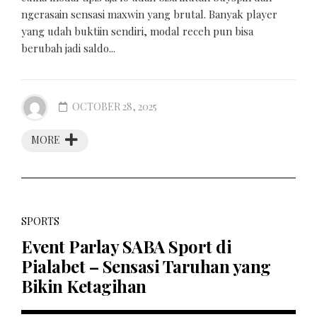
ngerasain sensasi maxwin yang brutal. Banyak player
yang udah buktiin sendiri, modal receh pun bisa
berubah jadi saldo...
OCTOBER 28, 2025
MORE
SPORTS
Event Parlay SABA Sport di
Pialabet – Sensasi Taruhan yang
Bikin Ketagihan