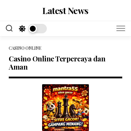
Skip
Latest News
to
content
CASINO ONLINE
Casino Online Terpercaya dan
Aman