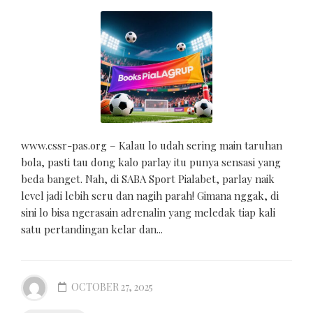
www.cssr-pas.org – Kalau lo udah sering main taruhan
bola, pasti tau dong kalo parlay itu punya sensasi yang
beda banget. Nah, di SABA Sport Pialabet, parlay naik
level jadi lebih seru dan nagih parah! Gimana nggak, di
sini lo bisa ngerasain adrenalin yang meledak tiap kali
satu pertandingan kelar dan...
OCTOBER 27, 2025