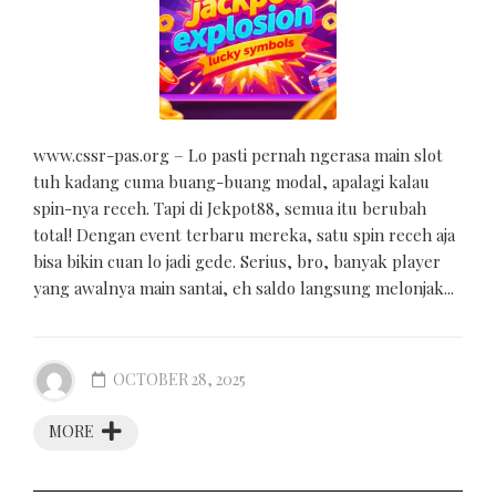
www.cssr-pas.org – Lo pasti pernah ngerasa main slot
tuh kadang cuma buang-buang modal, apalagi kalau
spin-nya receh. Tapi di Jekpot88, semua itu berubah
total! Dengan event terbaru mereka, satu spin receh aja
bisa bikin cuan lo jadi gede. Serius, bro, banyak player
yang awalnya main santai, eh saldo langsung melonjak...
OCTOBER 28, 2025
MORE