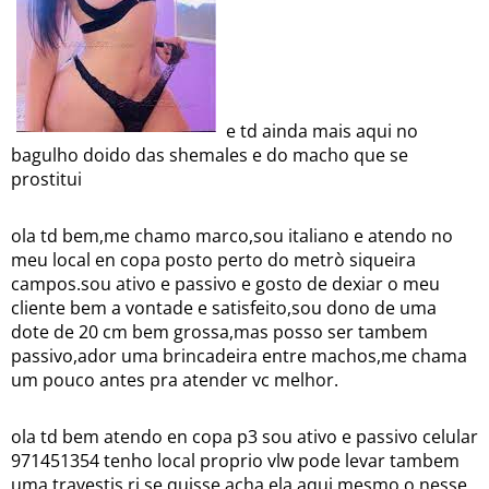
e td ainda mais aqui no
bagulho doido das shemales e do macho que se
prostitui
ola td bem,me chamo marco,sou italiano e atendo no
meu local en copa posto perto do metrò siqueira
campos.sou ativo e passivo e gosto de dexiar o meu
cliente bem a vontade e satisfeito,sou dono de uma
dote de 20 cm bem grossa,mas posso ser tambem
passivo,ador uma brincadeira entre machos,me chama
um pouco antes pra atender vc melhor.
ola td bem atendo en copa p3 sou ativo e passivo celular
971451354 tenho local proprio vlw pode levar tambem
uma travestis rj se quisse acha ela aqui mesmo o nesse