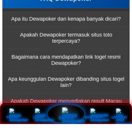
Apa itu Dewapoker dan kenapa banyak dicari?
Dewapoker dikenal sebagai situs togel online yang
Apakah Dewapoker termasuk situs toto
menyediakan akses cepat ke berbagai pasaran toto
terpercaya?
togel. Selain itu, platform ini juga sering jadi pilihan
karena kemudahan akses melalui link togel resmi.
Sebagai situs toto, Dewapoker menawarkan
Bagaimana cara mendapatkan link togel resmi
layanan yang stabil dan akses yang konsisten untuk
Dewapoker?
pemain toto yang mencari kenyamanan saat
bermain.
Pengguna bisa mendapatkan link togel resmi
Apa keunggulan Dewapoker dibanding situs togel
langsung dari platform Dewapoker agar tetap
lain?
terhubung dengan situs togel online tanpa
hambatan.
Dewapoker menonjol sebagai situs togel dengan
Apakah Dewapoker menyediakan result Macau
akses cepat, pilihan pasaran toto togel lengkap,
cepat?
dan navigasi yang mudah digunakan oleh pemain
togel.
PROMO
LOGIN
WHATSAPP
LIVE CHAT
DAFTAR
Ya, Dewapoker sebagai situs toto menyediakan
update result Macau yang cepat, sehingga pemain
©2026 Dewapoker
situs togel online bisa langsung mengetahui hasil