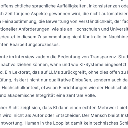
 offensichtliche sprachliche Auffälligkeiten, Inkonsistenzen o
ch Zeit für jene Aspekte gewonnen wird, die nicht automatisie
che Feinabstimmung, die Bewertung von Verständlichkeit, der fa
utioneller Anforderungen, wie sie an Hochschulen und Universit
edeutet in diesem Zusammenhang nicht Kontrolle im Nachhinei
mten Bearbeitungsprozesses.
onte im Interview zudem die Bedeutung von Transparenz. Stu
nachvollziehen können, wann und wie KI-Systeme eingesetzt
. Ein Lektorat, das auf LLMs zurückgreift, ohne dies offen z
fung, riskiert nicht nur qualitative Einbußen, sondern auch d
 Hochschulkontext, etwa an Einrichtungen wie der Hochschule
und akademische Integrität eine zentrale Rolle.
cher Sicht zeigt sich, dass KI dann einen echten Mehrwert biet
wird, nicht als Autor oder Entscheider. Der Mensch bleibt Ins
ntwortung. Human in the Loop ist damit kein technisches Sch