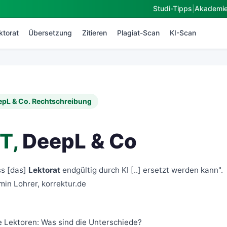
Studi-Tipps
|
Akademi
ktorat
Übersetzung
Zitieren
Plagiat-Scan
KI-Scan
eepL & Co. Rechtschreibung
T,
DeepL & Co
ss [das]
Lektorat
endgültig durch KI [..] ersetzt werden kann".
min Lohrer
, korrektur.de
:
e Lektoren: Was sind die Unterschiede?