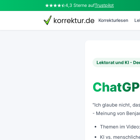
4,3 Sterne auf
Trustpilot
Korrekturlesen
Le
Lektorat und KI - D
ChatGP
"Ich glaube nicht, da
- Meinung von
Benja
Themen im Video
KI vs. menschlich