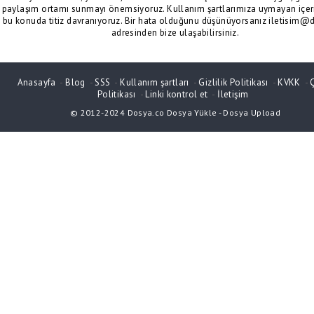
paylaşım ortamı sunmayı önemsiyoruz. Kullanım şartlarımıza uymayan içeri
bu konuda titiz davranıyoruz. Bir hata olduğunu düşünüyorsanız iletisim@
adresinden bize ulaşabilirsiniz.
Anasayfa
-
Blog
-
SSS
-
Kullanım şartları
-
Gizlilik Politikası
-
KVKK
-
Politikası
-
Linki kontrol et
-
İletişim
© 2012-2024
Dosya.co
Dosya Yükle
-
Dosya Upload