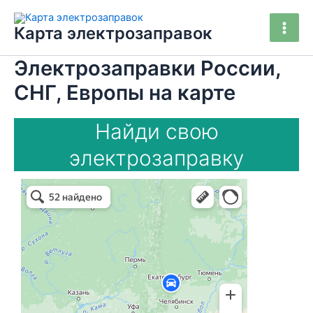
Перейти
Main
к
Карта электрозаправок
Men
содержимому
Электрозаправки России,
СНГ, Европы на карте
Найди свою
электрозаправку
электрозаправки россия в Набережных Челнах
Набережные Челны