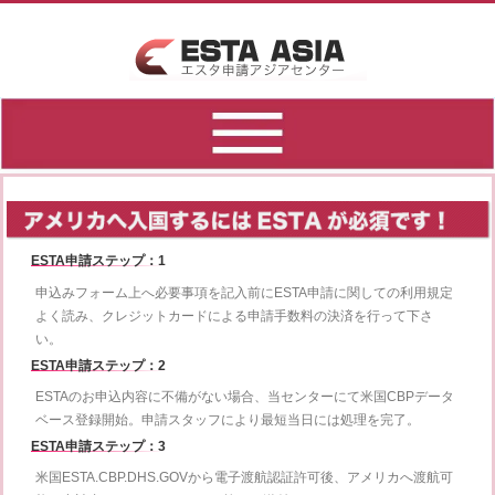
ESTA申請ステップ：1
申込みフォーム上へ必要事項を記入前にESTA申請に関しての利用規定
よく読み、クレジットカードによる申請手数料の決済を行って下さ
い。
ESTA申請ステップ：2
ESTAのお申込内容に不備がない場合、当センターにて米国CBPデータ
ベース登録開始。申請スタッフにより最短当日には処理を完了。
ESTA申請ステップ：3
米国ESTA.CBP.DHS.GOVから電子渡航認証許可後、アメリカへ渡航可