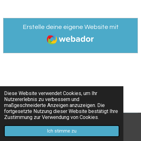
Erstelle deine eigene Website mit
Webador
Diese Website verwendet Cookies, um Ihr
Nutzererlebnis zu verbessern und
maßgeschneiderte Anzeigen anzuzeigen. Die
fortgesetzte Nutzung dieser Website bestätigt Ihre
Zustimmung zur Verwendung von Cookies.
© 2022 - 2026 fixokid936
Ich stimme zu
Mit Unterstützung von
Webador