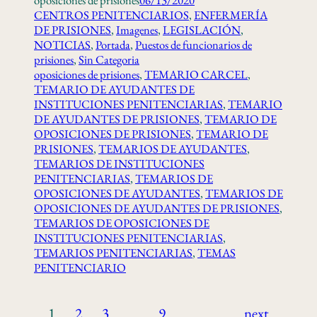
oposiciones de prisiones
06/13/2020
CENTROS PENITENCIARIOS
, 
ENFERMERÍA
DE PRISIONES
, 
Imagenes
, 
LEGISLACIÓN
, 
NOTICIAS
, 
Portada
, 
Puestos de funcionarios de
prisiones
, 
Sin Categoria
oposiciones de prisiones
, 
TEMARIO CARCEL
, 
TEMARIO DE AYUDANTES DE
INSTITUCIONES PENITENCIARIAS
, 
TEMARIO
DE AYUDANTES DE PRISIONES
, 
TEMARIO DE
OPOSICIONES DE PRISIONES
, 
TEMARIO DE
PRISIONES
, 
TEMARIOS DE AYUDANTES
, 
TEMARIOS DE INSTITUCIONES
PENITENCIARIAS
, 
TEMARIOS DE
OPOSICIONES DE AYUDANTES
, 
TEMARIOS DE
OPOSICIONES DE AYUDANTES DE PRISIONES
, 
TEMARIOS DE OPOSICIONES DE
INSTITUCIONES PENITENCIARIAS
, 
TEMARIOS PENITENCIARIAS
, 
TEMAS
PENITENCIARIO
1
2
3
…
9
next