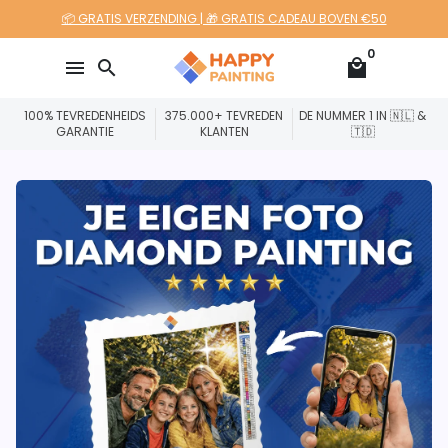
Meteen
📦 GRATIS VERZENDING | 🎁 GRATIS CADEAU BOVEN €50
naar
0
de
menu
search
local_mall
content
100% TEVREDENHEIDS
375.000+ TEVREDEN
DE NUMMER 1 IN 🇳🇱 &
GARANTIE
KLANTEN
🇹🇩