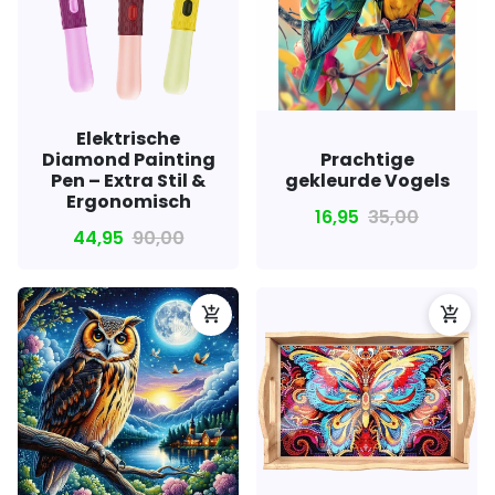
Elektrische
Diamond Painting
Prachtige
Pen – Extra Stil &
gekleurde Vogels
Ergonomisch
16,95
35,00
44,95
90,00
add_shopping_cart
add_shopping_cart