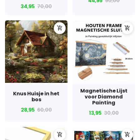
44,95
90,00
34,95
70,00
add_shopping_cart
add_shopping_cart
Magnetische Lijst
Knus Huisje in het
voor Diamond
bos
Painting
28,95
60,00
13,95
30,00
add_shopping_cart
add_shopping_cart