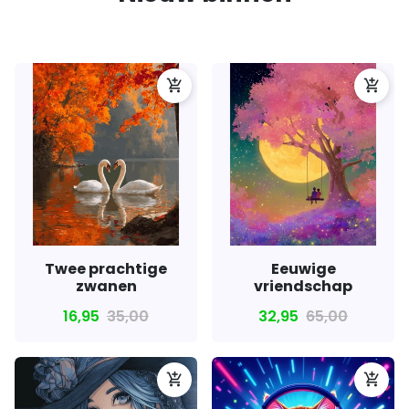
add_shopping_cart
add_shopping_cart
Twee prachtige
Eeuwige
zwanen
vriendschap
16,95
35,00
32,95
65,00
add_shopping_cart
add_shopping_cart