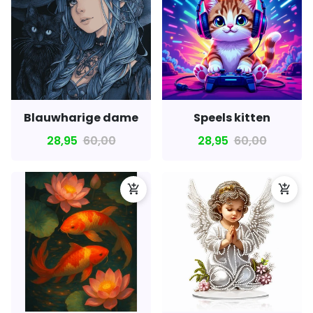
Blauwharige dame
Speels kitten
28,95
60,00
28,95
60,00
add_shopping_cart
add_shopping_cart