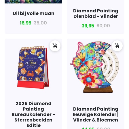
Diamond Painting
Uil bij volle maan
Dienblad - Vlinder
16,95
35,00
39,95
80,00
add_shopping_cart
add_shopping_cart
2026 Diamond
Painting
Diamond Painting
Bureaukalender –
Eeuwige Kalender |
Sterrenbeelden
Vlinder & Bloemen
Editie