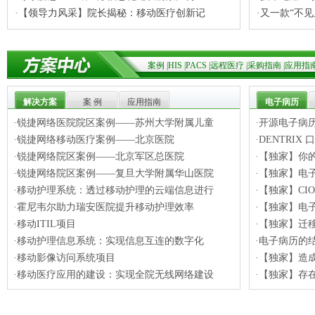
·【领导力风采】院长揭秘：移动医疗创新记
·又一款“不
案例
|
HIS
|
PACS
|
远程医疗
|
采购指南
|
应用指
解决方案
案 例
应用指南
电子病历
·锐捷网络医院院区案例——苏州大学附属儿童
·开源电子病历软
·锐捷网络移动医疗案例——北京医院
·DENTRI
·锐捷网络院区案例——北京军区总医院
·【独家】你
·锐捷网络院区案例——复旦大学附属华山医院
·【独家】电
·移动护理系统：透过移动护理的云端信息进行
·【独家】C
·霍尼韦尔助力瑞安医院提升移动护理效率
·【独家】电
·移动ITIL项目
·【独家】迁
·移动护理信息系统：实现信息互连的数字化
·电子病历的
·移动影像访问系统项目
·【独家】造
·移动医疗应用的建设：实现全院无线网络建设
·【独家】存