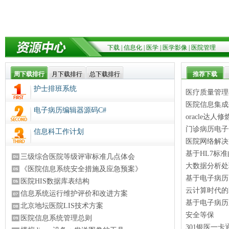
下载
|
信息化
|
医学
|
医学影像
|
医院管理
周下载排行
月下载排行
总下载排行
推荐下载
护士排班系统
医疗质量管理
医院信息集成
电子病历编辑器源码C#
oracle达人
门诊病历电子
信息科工作计划
医院网络解决
基于HL7标
三级综合医院等级评审标准几点体会
大数据分析处
《医院信息系统安全措施及应急预案》
基于电子病历
医院HIS数据库表结构
云计算时代的
信息系统运行维护评价和改进方案
基于电子病历
北京地坛医院LIS技术方案
安全等保
医院信息系统管理总则
301银医一