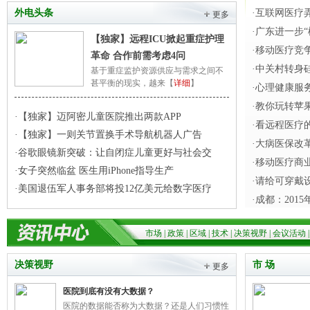
外电头条
·互联网医疗
更多
·广东进一步
【独家】远程ICU掀起重症护理
·移动医疗竞
革命 合作前需考虑4问
·中关村转身
基于重症监护资源供应与需求之间不
甚平衡的现实，越来【
详细
】
·心理健康服
·教你玩转苹果医
·【独家】迈阿密儿童医院推出两款APP
·看远程医疗
·【独家】一则关节置换手术导航机器人广告
·大病医保改
·谷歌眼镜新突破：让自闭症儿童更好与社会交
·移动医疗商
·女子突然临盆 医生用iPhone指导生产
·请给可穿戴
·美国退伍军人事务部将投12亿美元给数字医疗
·成都：201
市场
|
政策
|
区域
|
技术
|
决策视野
|
会议活动
决策视野
市 场
更多
医院到底有没有大数据？
医院的数据能否称为大数据？还是人们习惯性