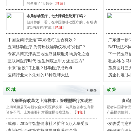
的使用了“大数据【
详细
】
布局移动医疗，七大障碍您绕开了吗？
但冷静的一看，在中国做移动医疗的，有成功
IPO的没有?有成【
详细
】
·中国医药行业走“苹果模式”是否有效？
·广东进一步
·五问移动医疗 为何热钱涌动仅布局“外围”？
·BAT玩法不
·专家共商京津冀三地医疗健康服务均质化之道
·下一代医疗
·互联网医疗时代 医生到底是甲方还是乙方?
·壮志雄心 
·未来“创投”盯上谁？移动医疗成热点
·孤身面对三
·医药行业未卜先知的13种洗牌大法
·房企扎堆“
区 域
政 策
更多
大病医保改革之上海样本：管理型医疗实现控
食药
上海城镇居民与新农合大病医保改革，与其他省市也有着
记者从国家食
诸多不同。上海主要针对重症尿毒症透析、【
详细
】
产品提供便利
·成都：2015年智慧健康社区扩容 5万人享受服
·发改委同意
·贵州省出台政策支持发展健康养生产业
·医保医疗医