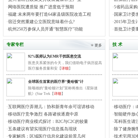
·网络医院遭质疑 推广进度低于预期
·5省药品采
·福建:未来两年要打造64家县级医院改造工程
·国家卫计委
·宿迁突然重建公立医院意味着什么?
·2015年
·杭州250万参保人员开通“智慧医疗”功能
·首批卫计委
专家专栏
技 术
更多
92%医师认为EMR干扰医患交流
医患关系紧张的今天，我们借助电子病历提高
医疗服务质量和安【
详细
】
全球医生首富的医疗界“曼哈顿”计
陈颂雄的“曼哈顿计划”宣称将推出《星际迷
航》(Star Trek【
详细
】
·互联网医疗弄潮儿：协和新青年余可谊讲移动
·移动医疗：i
·移动医疗竞争激烈 各路诸侯逐鹿中原
·智能硬件放
·移动医疗商业模式探讨：B2C与C2C的较量
·耳科医生请
·五条建议有望实现医疗信息孤岛现状
·除了健身腕
·专家解惑：区域医疗信息化建设前景几何
·技术宅用3