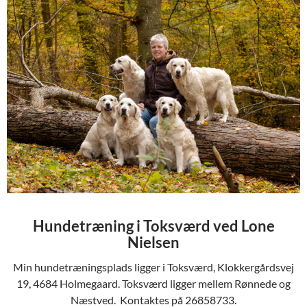
Hundetræning i Toksværd ved Lone
Nielsen
Min hundetræningsplads ligger i Toksværd, Klokkergårdsvej
19, 4684 Holmegaard. Toksværd ligger mellem Rønnede og
Næstved. Kontaktes på 26858733.