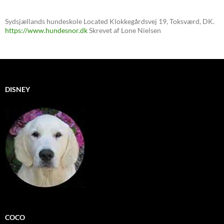
Sydsjællands hundeskole
Located
Klokkegårdsvej 19
,
Toksværd
,
DK
.
https://www.hundesnor.dk
Skrevet af
Lone Nielsen
DISNEY
COCO