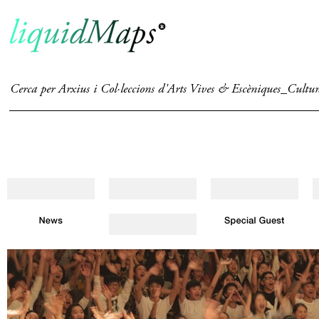
Cerca per Arxius i Col·leccions d'Arts Vives & Escèniques_Cultu