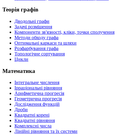
Теорія графів
Дводольні графи
Задачі розміщення
Компоненти зв'язності, кліки, точки сполучення
Методи обходу графа
Оптимальні каркаси та шляхи
Розфарбування графа
Топологічне сортування
Цикли
Математика
Інтегральне числення
Ірраціональні рівняння
Арифметична прогресія
Геометрична прогресія
Дослідження функцій
Дроби
Квадратні корені
Квадратні рівняння
Комплексні числа
Лінійні рівняння та їх системи