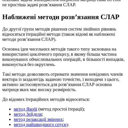
не простіша задачі розв’язання СЛАР.
Наближені методи розв’язання СЛАР
До другої групи методів рішення систем лінійних рівнянь
відносяться ітераційні методи (також відомі як наближені
методи розв’язання СЛАР).
Основна ідея чисельних методів такого типу заснована на
використанні циклічного процесу, в якому більша частина
виконуваних обчислювальних операцій, в більшості випадків,
виконується без округлень.
Такі методи дозволяють отримати значення невідомих членів
вектора із заздалегідь заданою точністю, і виходячи з цього,
активно застосовуються для розв’язання СЛАР основна
матриця яких має високу розмірність.
До відомих ітераційних методів відносяться:
метод Якобі
(метод простої ітерації);
метод Зейделя
;
метод релаксації змінних
;
метод найшвидшого спуску
.