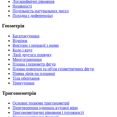
Логарифмічні рівняння
Нерівності
Подільність натуральних чисел
Похідна і диференціал
Геометрія
Багатокутники
Відрізок
Вектори і операції з ними
Коло і круг
Лінії другого порядку
Многогранники
Площа і периметр фігур
Площа поверхні та об'єм геометричних фігур
Пряма лінія на площині
Тіла обертання
Трикутники
Тригонометрія
Основні теореми тригонометрії
Перетворення одиниць кутової міри
Тригонометричні рівняння і тотожності