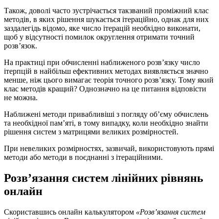
Також, доволі часто зустрічається такзваний проміжний клас
методів, в яких рішення шукається ітераційно, однак для них
заздалегідь відомо, яке число ітерацій необхідно виконати,
щоб у відсутності помилок округлення отримати точний
розв’язок.
На практиці при обчисленні наближеного розв’язку число
ітерпцій в найбільш ефективних методах виявляється значно
менше, ніж цього вимагає теорія точного розв’язку. Тому який
клас методів кращий? Однозначно на це питання відповісти
не можна.
Наближені методи привабливіші з погляду об’єму обчислень
та необхідної пам’яті, в тому випадку, коли необхідно знайти
рішення систем з матрицями великих розмірностей.
При невеликих розмірностях, зазвичай, використовують прямі
методи або методи в поєднанні з ітераційними.
Розв’язання систем лінійних рівнянь
онлайн
Скориставшись онлайн калькулятором
«Розв’язання систем