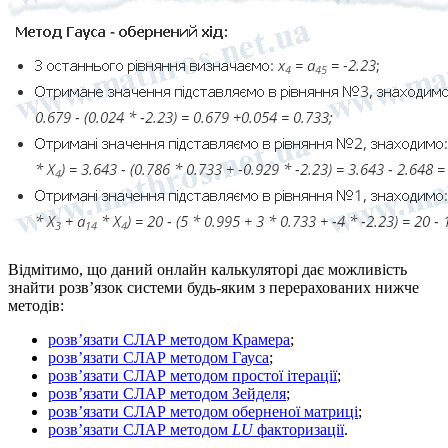
Відмітимо, що даний онлайн калькуляторі дає можливість
знайти розв’язок системи будь-яким з перерахованих нижче
методів:
розв’язати СЛАР методом Крамера
;
розв’язати СЛАР методом Гауса
;
розв’язати СЛАР методом простої ітерації
;
розв’язати СЛАР методом Зейделя
;
розв’язати СЛАР методом оберненої матриці
;
розв’язати СЛАР методом
LU
факторизації
.