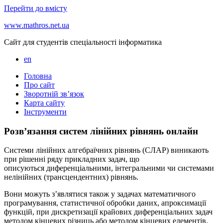
Перейти до вмісту
www.mathros.net.ua
Сайт для студентів спеціальності інформатика
en
Головна
Про сайт
Зворотній зв’язок
Карта сайту
Інструменти
Розв’язання систем лінійних рівнянь онлайн
Системи лінійних алгебраїчних рівнянь (СЛАР) виникають
при рішенні ряду прикладних задач, що
описуються диференціальними, інтегральними чи системами
нелінійних (трансцендентних) рівнянь.
Вони можуть з’являтися також у задачах математичного
програмування, статистичної обробки даних, апроксимації
функцій, при дискретизації крайових диференціальних задач
методом кінцевих різниць або методом кінцевих елементів.