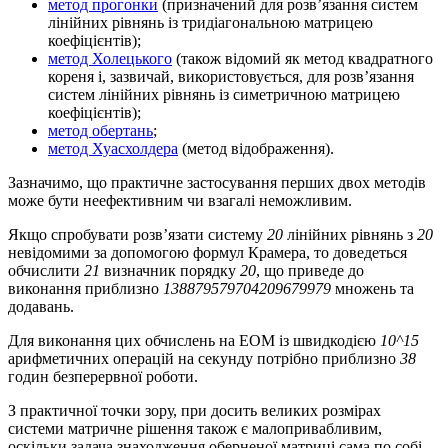
метод прогонки
(призначений для розв’язання систем
лінійних рівнянь із тридіагональною матрицею
коефіцієнтів);
метод Холецького
(також відомий як метод квадратного
кореня і, зазвичай, використовується, для розв’язання
систем лінійних рівнянь із симетричною матрицею
коефіцієнтів);
метод обертань
;
метод Хуасхолдера
(метод відображення).
Зазначимо, що практичне застосування перших двох методів
може бути неефективним чи взагалі неможливим.
Якщо спробувати розв’язати систему
20
лінійних рівнянь з
20
невідомими за допомогою формул Крамера, то доведеться
обчислити
21
визначник порядку
20
, що приведе до
виконання приблизно
138879579704209679979
множень та
додавань.
Для виконання цих обчислень на ЕОМ із швидкодією
10^15
арифметичних операцій на секунду потрібно приблизно
38
годин безперервної роботи.
З практичної точки зору, при досить великих розмірах
системи матричне рішення також є малопривабливим,
оскільки задача знаходження оберненої матриці сама по собі