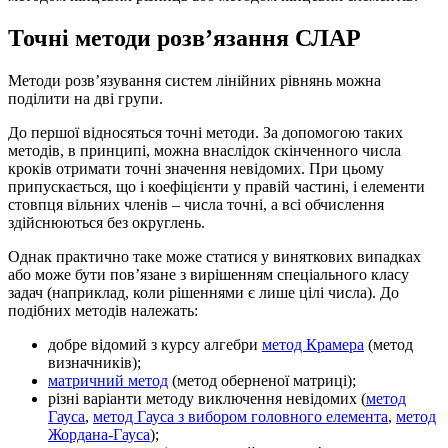
Точні методи розв’язання СЛАР
Методи розв’язування систем лінійних рівнянь можна
поділити на дві групи.
До першої відносяться точні методи. За допомогою таких
методів, в принципі, можна внаслідок скінченного числа
кроків отримати точні значення невідомих. При цьому
припускається, що і коефіцієнти у правій частині, і елементи
стовпця вільних членів – числа точні, а всі обчислення
здійснюються без округлень.
Однак практично таке може статися у виняткових випадках
або може бути пов’язане з вирішенням спеціального класу
задач (наприклад, коли рішеннями є лише цілі числа). До
подібних методів належать:
добре відомий з курсу алгебри
метод Крамера
(метод
визначників);
матричний метод
(метод оберненої матриці);
різні варіанти методу виключення невідомих (
метод
Гауса
,
метод Гауса з вибором головного елемента
,
метод
Жордана-Гауса
);