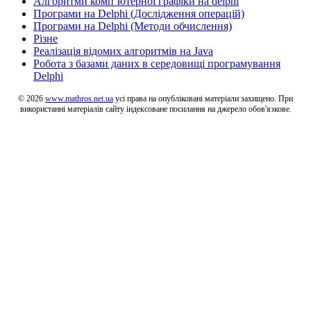
Алгоритми комп’ютерної графіки на delphi
Програми на Delphi (Дослідження операцій)
Програми на Delphi (Методи обчислення)
Різне
Реалізація відомих алгоритмів на Java
Робота з базами даних в середовищі програмування
Delphi
© 2026
www.mathros.net.ua
усі права на опубліковані матеріали захищено. При
використанні матеріалів сайту індексоване посилання на джерело обов'язкове.