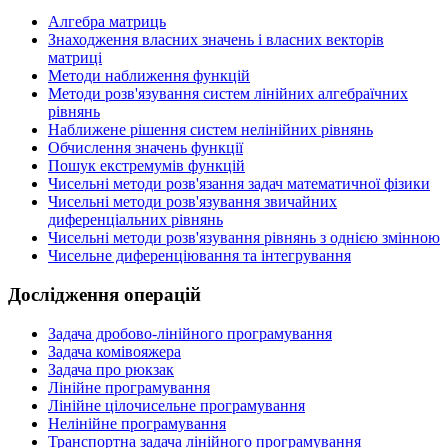
Алгебра матриць
Знаходження власних значень і власних векторів
матриці
Методи наближення функцій
Методи розв'язування систем лiнiйних алгебраїчних
рівнянь
Наближене рішення систем нелінійних рівнянь
Обчислення значень функції
Пошук екстремумів функцій
Чисельні методи розв'язання задач математичної фізики
Чисельні методи розв'язування звичайних
диференцiальних рiвнянь
Чисельні методи розв'язування рівнянь з однією змінною
Чисельне диференціювання та інтегрування
Дослідження операцій
Задача дробово-лінійного програмування
Задача комівояжера
Задача про рюкзак
Лінійне програмування
Лінійне цілочисельне програмування
Нелінійне програмування
Транспортна задача лінійного програмування