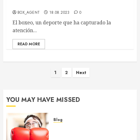
federaciones en el ámbito deportivo actual
BOX_AGENT
18.08.2023
0
El boxeo, un deporte que ha capturado la
atención...
READ MORE
Posts
1
2
Next
pagination
YOU MAY HAVE MISSED
Blog
Exámenes médicos en boxeo
requisitos y procedimientos para