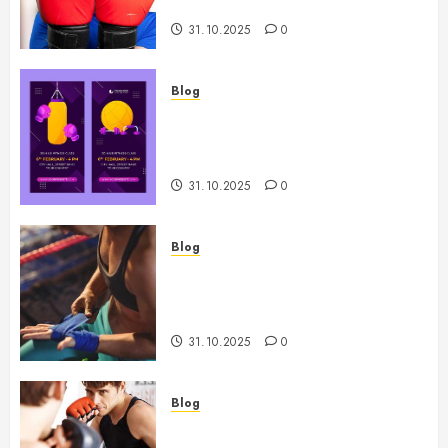
boxeadores profesionales
31.10.2025
0
Blog
Historias de Éxito en el Boxeo
que Inspiran y Motivan a Nuevas
Generaciones
31.10.2025
0
Blog
Preparación Integral para Boxeo
en los Juegos Olímpicos y
Estrategias de Éxito
31.10.2025
0
Blog
Análisis de estilos de pelea en el