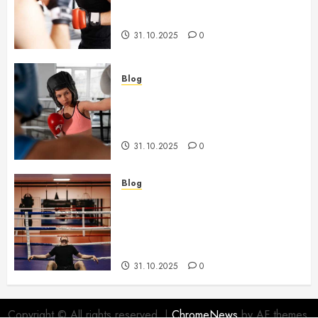
boxeo y su impacto en el
rendimiento de los boxeadores
31.10.2025
0
Blog
Cambios recientes en las reglas
del boxeo y su impacto en la
técnica de los boxeadores
31.10.2025
0
Blog
Los mejores campos de
entrenamiento de boxeo para
mejorar tus habilidades y
rendimiento
31.10.2025
0
Copyright © All rights reserved.
|
ChromeNews
by AF themes.