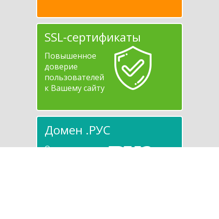
SSL-сертификаты
Повышенное
доверие
пользователей
к Вашему сайту
Домен .РУС
Очевидное
и честное
преимущество
в SEO