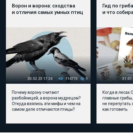
Ворон и ворона: сходства
Гид по гриб
и отличия самых умных птиц
и что собир
20.02.23 17:24
114773
1
31.07.
Почему ворону считают
Когда в лесах 
разбойницей, а ворона мудрецом?
главные грибы, 
Откуда взялись эти мифы и чем на
не перепутать
самом деле отличаются птицы?
как готовить