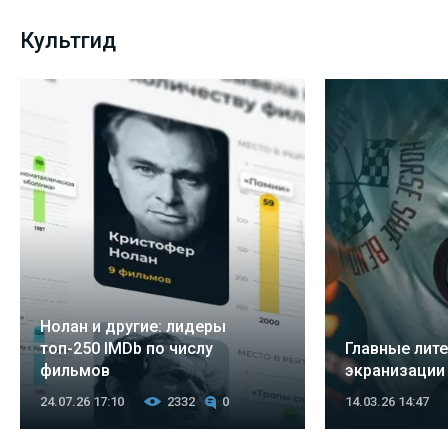
Культгид
Нолан и другие: лидеры
топ-250 IMDb по числу
Главные лит
фильмов
экранизации 
24.07.26 17:10
2332
0
14.03.26 14:47