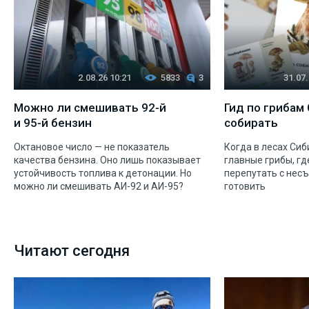
2.08.26 10:21
5833
3
31.07.
Можно ли смешивать 92‑й
Гид по грибам 
и 95‑й бензин
собирать
Октановое число — не показатель
Когда в лесах Си
качества бензина. Оно лишь показывает
главные грибы, где
устойчивость топлива к детонации. Но
перепутать с нес
можно ли смешивать АИ-92 и АИ-95?
готовить
Читают сегодня