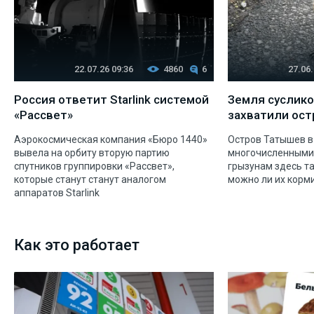
22.07.26 09:36
4860
6
27.06.
Россия ответит Starlink системой
Земля суслико
«Рассвет»
захватили ос
Аэрокосмическая компания «Бюро 1440»
Остров Татышев в
вывела на орбиту вторую партию
многочисленными 
спутников группировки «Рассвет»,
грызунам здесь т
которые станут станут аналогом
можно ли их корм
аппаратов Starlink
Как это работает