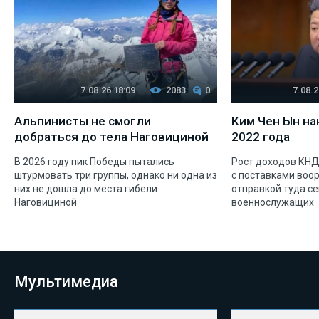
7.08.26 18:09
2083
0
7.08.2
Альпинисты не смогли
Ким Чен Ын на
добраться до тела Наговициной
2022 года
В 2026 году пик Победы пытались
Рост доходов КНД
штурмовать три группы, однако ни одна из
с поставками воо
них не дошла до места гибели
отправкой туда с
Наговициной
военнослужащих
Мультимедиа