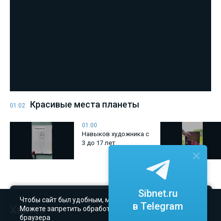
Красивые места планеты
01:02
01:00
Навыков художника с
3 до 17 лет
Sibnet.ru
Чтобы сайт был удобным, мы используем файлы
cookie
.
в Telegram
Хайтек
Можете запретить обработку cookie в настройках
браузера