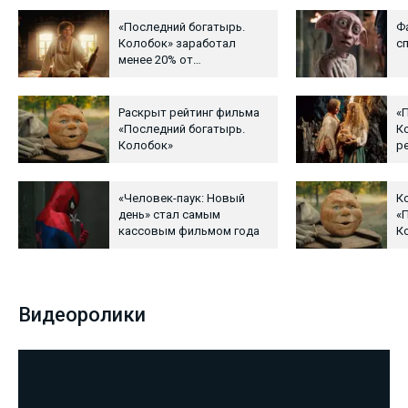
«Последний богатырь.
Ф
Колобок» заработал
с
менее 20% от
необходимой суммы
Раскрыт рейтинг фильма
«
«Последний богатырь.
К
Колобок»
р
п
«Человек-паук: Новый
К
день» стал самым
«
кассовым фильмом года
К
э
Видеоролики