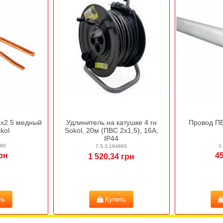
2х2.5 медный
Удлинитель на катушке 4 гн
Провод ПВ
kol
Sokol, 20м (ПВС 2х1,5), 16А,
IP44
760
1
7.5.3.164893
грн
45
1 520,34 грн
ть
Купить