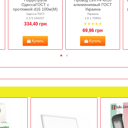
Скоба СММ d21-22
Din рейка 0,8мм SOKOL
однолапковая Sokol
(1м)
50шт
(без бренда)
167612
Sokol
2.2.4.157061
49,14 грн
3,42 грн
Купить
Купить