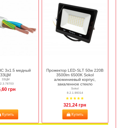
С 3х1.5 медный
Прожектор LED-SLТ 50w 220В
ЗЗЦМ
3500lm 6500K Sokol
алюминиевый корпус,
ЗЗЦМ
закаленное стекло
.2.3.78703
,60 грн
Sokol
8.2.1.99314
321,24 грн
Купить
Купить