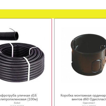
офротруба уличная d16
Коробка монтажная ординар
липропиленовая (100м)
винтов d60 Одесплас
Sokol
Одеспласт