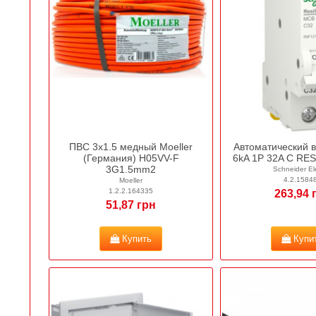
ПВС 3х1.5 медный Moeller
Автоматический 
(Германия) H05VV-F
6kA 1P 32A C RES
3G1.5mm2
Schneider Ele
4.2.1584
Moeller
1.2.2.164335
263,94 
51,87 грн
Купить
Купи