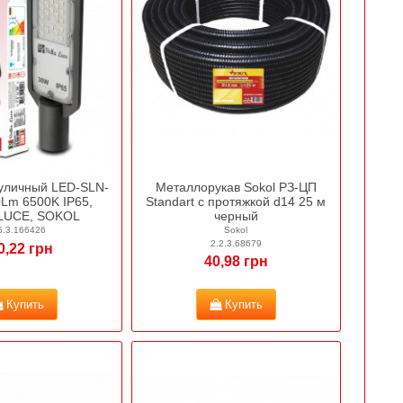
 уличный LED-SLN-
Металлорукав Sokol РЗ-ЦП
Lm 6500K IP65,
Standart c протяжкой d14 25 м
LUCE, SOKOL
черный
5.3.166426
Sokol
2.2.3.68679
0,22 грн
40,98 грн
Купить
Купить