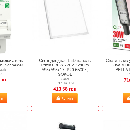
выключатель
Светодиодная LED панель
Светильник
I9 Schneider
Prizma 36W 220V 3240lm
30W 3000
595х595х17 IP20 6500К,
BELLA 
ctric
SOKOL
88
8.
грн
Sokol
71
8.3.1.167104
413,58 грн
ть
Купить