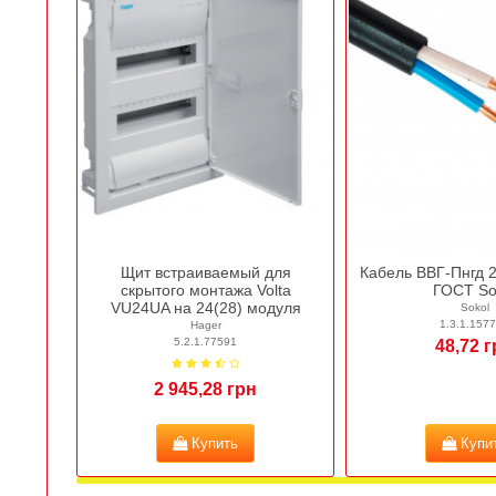
Щит встраиваемый для
Кабель ВВГ-Пнгд 
скрытого монтажа Volta
ГОСТ So
VU24UA на 24(28) модуля
Sokol
1.3.1.157
Hager
5.2.1.77591
48,72 
2 945,28 грн
Купить
Купи