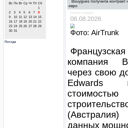
Bouygues получила контракт 
евро
Написал Андрей
06.08.2026
Фото: AirTrunk
Погода
Французс
компания Bo
через свою д
Edwards п
стоимостью
строительст
(Австралия
данных мощно