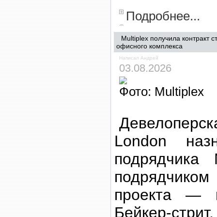
Подробнее...
Multiplex получила контракт 
офисного комплекса
Написал Андрей
03.08.2026
Фото: Multiplex
Девелоперс
London назн
подрядчика M
подрядчиком
проекта — 
Бейкер-стри