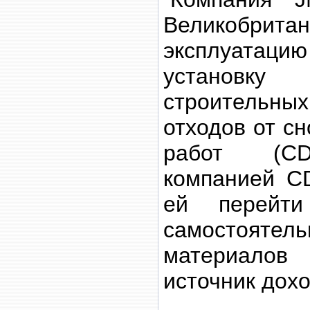
Великобр
эксплуатаци
установку
строительн
отходов от с
работ (CD
компанией CD
ей перейти
самостояте
материало
источник дохо