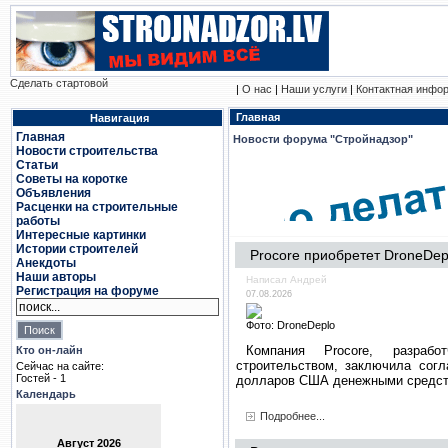
Сделать стартовой
|
О нас
|
Наши услуги
|
Контактная инфо
Главная
Навигация
Главная
Новости форума "Стройнадзор"
Новости строительства
Статьи
Советы на коротке
Объявления
Расценки на строительные
работы
Интересные картинки
Истории строителей
Procore приобретет DroneDep
Анекдоты
Наши авторы
Написал Андрей
Регистрация на форуме
07.08.2026
Фото: DroneDeplo
Компания Procore, разрабо
Кто он-лайн
строительством, заключила согл
Сейчас на сайте:
Гостей - 1
долларов США денежными средст
Календарь
Подробнее...