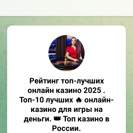
Рейтинг топ-лучших
онлайн казино 2025 .
Топ-10 лучших 🔥 онлайн-
казино для игры на
деньги. 👑 Топ казино в
России.