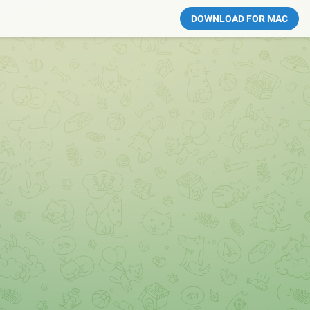
DOWNLOAD FOR MAC