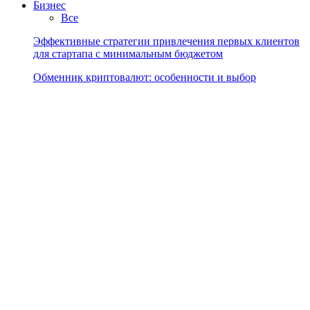
Бизнес
Все
Эффективные стратегии привлечения первых клиентов
для стартапа с минимальным бюджетом
Обменник криптовалют: особенности и выбор
платформы
Как правильно выбрать нишу для стартапа с
минимальными инвестициями и максимальным…
Prev
Next
Форекс
Эффективное использование индикатора RSI для
выбора точек входа и выхода на Форекс
Эффективное использование индикатора RSI для
точного входа и выхода на Форекс рынке
Разбор эффективной стратегии скальпинга на валютном
рынке для начинающих трейдеров
Эффективные методы управления рисками для
начинающих форекс-трейдеров на волатильном…