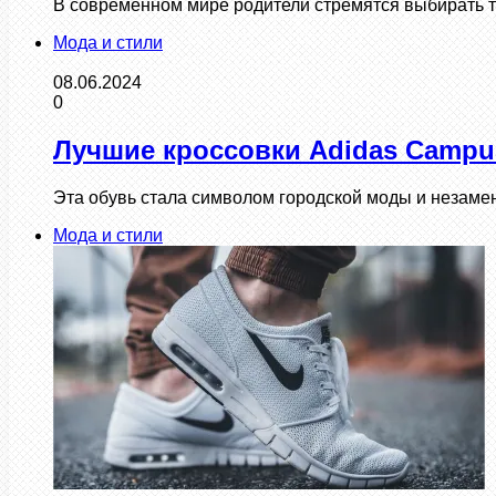
В современном мире родители стремятся выбирать т
Мода и стили
08.06.2024
0
Лучшие кроссовки Adidas Campu
Эта обувь стала символом городской моды и незам
Мода и стили