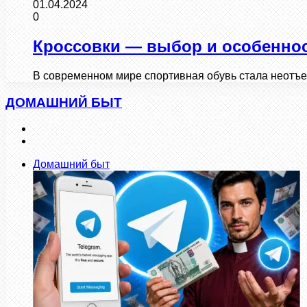
01.04.2024
0
Кроссовки — выбор и особенно
В современном мире спортивная обувь стала неотъе
ДОМАШНИЙ БЫТ
Предыдущая
страница
Следующая
страница
Домашний быт