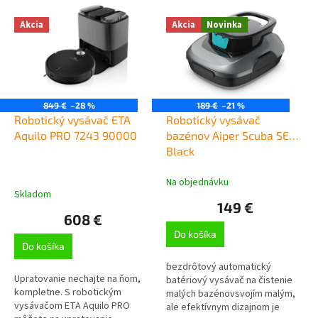
Akcia
Akcia
Novinka
849 €
–28 %
189 €
–21 %
Robotický vysávač ETA
Robotický vysávač
Aquilo PRO 7243 90000
bazénov Aiper Scuba SE
Black
Na objednávku
Priemerné
Skladom
hodnotenie
149 €
produktu
608 €
je
Do košíka
5,0
Do košíka
z
5
bezdrôtový automatický
hviezdičiek.
Upratovanie nechajte na ňom,
batériový vysávač na čistenie
kompletne. S robotickým
malých bazénovsvojím malým,
vysávačom ETA Aquilo PRO
ale efektívnym dizajnom je