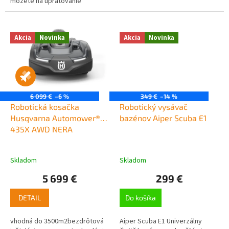
môžete na upratovanie
vhodný na čistenie malých a
zabudnúť. Tento vysávač sa u
stredných nadzemných
vás vďaka laserovej navigácii
bazénov s plochou do...
Laser+ 6.0...
Akcia
Novinka
Akcia
Novinka
6 099 €
–6 %
349 €
–14 %
Robotická kosačka
Robotický vysávač
Husqvarna Automower®
bazénov Aiper Scuba E1
435X AWD NERA
Skladom
Skladom
5 699 €
299 €
DETAIL
Do košíka
vhodná do 3500m2bezdrôtová
Aiper Scuba E1 Univerzálny