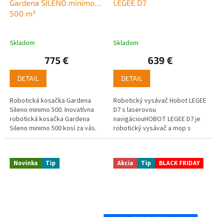
Gardena SILENO minimo
LEGEE D7
500 m²
Skladom
Skladom
775 €
639 €
DETAIL
DETAIL
Robotická kosačka Gardena
Robotický vysávač Hobot LEGEE
Sileno minimo 500. Inovatívna
D7 s laserovou
robotická kosačka Gardena
navigáciouHOBOT LEGEE D7 je
Sileno minimo 500 kosí za vás.
robotický vysávač a mop s
Pokosí trávnik sama, zatiaľ čo
duálnym vysávaním bez
vy si užívate voľný čas alebo...
namotania nečistôt a chytrým
zdvíhacím mopom
Novinka
Tip
Akcia
Tip
BLACK FRIDAY