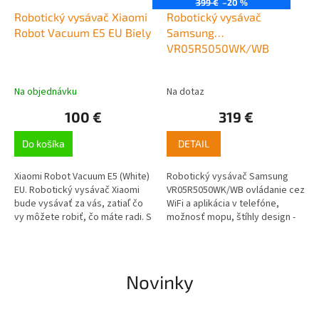
399 €
–20 %
Robotický vysávač Xiaomi
Robotický vysávač
Robot Vacuum E5 EU Biely
Samsung
VR05R5050WK/WB
Na objednávku
Na dotaz
100 €
319 €
Do košíka
DETAIL
Xiaomi Robot Vacuum E5 (White)
Robotický vysávač Samsung
EU. Robotický vysávač Xiaomi
VR05R5050WK/WB ovládanie cez
bude vysávať za vás, zatiaľ čo
WiFi a aplikácia v telefóne,
vy môžete robiť, čo máte radi. S
možnosť mopu, štíhly design -
ľahkosťou sa vysporiada s
85 mm, inteligentný senzorický
povrchmi ako koberce, tvrdé...
systém, výkonná Li-Ion batéria
-...
Novinky