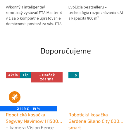
Výkonný a inteligentný
Evolúcia bestselleru –
robotický vysávač ETA Master 4
technológia rozpoznávania s AI
v 1 sa o kompletné upratovanie
a kapacita 800 m²
domácnosti postará za vás. ETA
Master II podlahu vysaje, vytrie
a pomocou UV lampy aj...
Doporučujeme
Akcia
Tip
+ Darček
Tip
zdarma
2 149 €
–19 %
Robotická kosačka
Robotická kosačka
Segway Navimow H1500E
Gardena Sileno City 600
+ kamera Vision Fence
smart