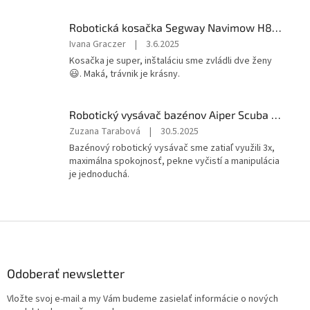
z
5
Robotická kosačka Segway Navimow H800E
hviezdičiek.
Hodnotenie
Ivana Graczer
|
3.6.2025
produktu
Kosačka je super, inštaláciu sme zvládli dve ženy
je
😃. Maká, trávnik je krásny.
5
z
5
Robotický vysávač bazénov Aiper Scuba SE Black
hviezdičiek.
Hodnotenie
Zuzana Tarabová
|
30.5.2025
produktu
Bazénový robotický vysávač sme zatiaľ využili 3x,
je
maximálna spokojnosť, pekne vyčistí a manipulácia
5
je jednoduchá.
z
5
hviezdičiek.
Z
á
p
ä
Odoberať newsletter
t
Vložte svoj e-mail a my Vám budeme zasielať informácie o nových
i