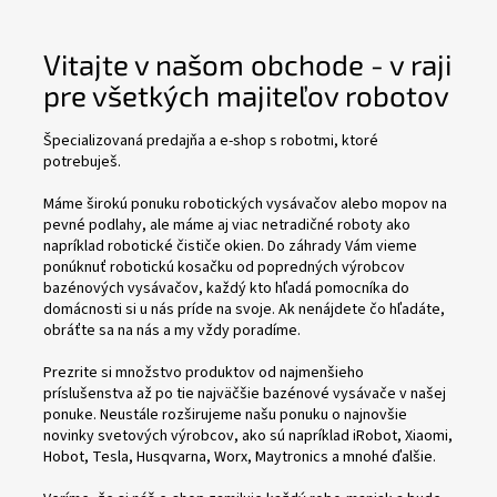
Vitajte v našom obchode - v raji
pre všetkých majiteľov robotov
Špecializovaná predajňa a e-shop s robotmi, ktoré
potrebuješ.
Máme širokú ponuku robotických vysávačov alebo mopov na
pevné podlahy, ale máme aj viac netradičné roboty ako
napríklad robotické čističe okien. Do záhrady Vám vieme
ponúknuť robotickú kosačku od popredných výrobcov
bazénových vysávačov, každý kto hľadá pomocníka do
domácnosti si u nás príde na svoje. Ak nenájdete čo hľadáte,
obráťte sa na nás a my vždy poradíme.
Prezrite si množstvo produktov od najmenšieho
príslušenstva až po tie najväčšie bazénové vysávače v našej
ponuke. Neustále rozširujeme našu ponuku o najnovšie
novinky svetových výrobcov, ako sú napríklad iRobot, Xiaomi,
Hobot, Tesla, Husqvarna, Worx, Maytronics a mnohé ďalšie.