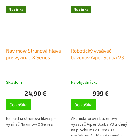
Novinka
Novinka
Navimow Strunová hlava
Robotický vysávač
pre vyžínač X Series
bazénov Aiper Scuba V3
Skladom
Na objednávku
24,90 €
999 €
Do košíka
Do košíka
Náhradná strunová hlava pre
Akumulátorový bazénový
vyžínač Navimow X Series
vysávač Aiper Scuba V3 určený
na plochu max 150m2. O
perfektne čisté nadzemné aj