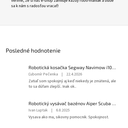
Veríme, že si náš e-shop zamiluje každý robo-maniak a bude
sa k nám s radosťou vracať!
Posledné hodnotenie
Robotická kosačka Segway Navimow i108E
Hodnotenie
Ľubomír Pečenka
|
22.4.2026
produktu
Zatiaľ som spokojný aj keď niekedy je zmätená, ale
je
to sa dúfam zlepší.. Inak ok..
5
z
5
Robotický vysávač bazénov Aiper Scuba N1
hviezdičiek.
Hodnotenie
Ivan Luptak
|
6.8.2025
produktu
Vysava ako ma, sikovny pomocnik. Spokojnost.
je
5