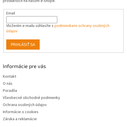
produktoch na našom e-shope.
e
Email
Vložením e-mailu súhlasíte s
podmienkami ochrany osobných
údajov
PRIHLÁSIŤ SA
Informácie pre vás
Kontakt
O nás
Poradňa
Všeobecné obchodné podmienky
Ochrana osobných údajov
Informácie o cookies
Záruka a reklamácie