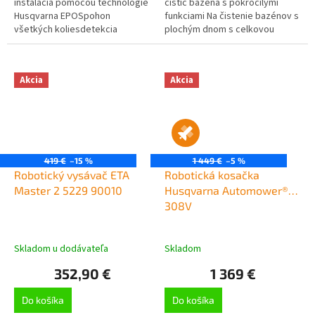
inštalácia pomocou technológie
čistič bazéna s pokročilými
Husqvarna EPOSpohon
funkciami Na čistenie bazénov s
všetkých koliesdetekcia
plochým dnom s celkovou
vyhýbanie sa objektomkĺbová
plochou max. 100 m², iba na
konštrukciaautomower Zone
čistenie dna
Controlovládanie cez...
Akcia
Akcia
419 €
–15 %
1 449 €
–5 %
Robotický vysávač ETA
Robotická kosačka
Master 2 5229 90010
Husqvarna Automower®
308V
Skladom u dodávateľa
Skladom
352,90 €
1 369 €
Do košíka
Do košíka