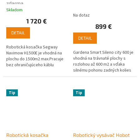
zdarma
Skladom
Priemerné
Na dotaz
hodnotenie
1 720 €
produktu
899 €
je
DETAIL
5,0
DETAIL
z
5
Robotická kosačka Segway
hviezdičiek.
Gardena Smart Sileno city 600 je
Navimow H1500E je vhodná na
vhodná na trávnaté plochy s
plochu do 1500m2 max.Pracuje
rozlohou až 600 m2 a vďaka
bez ohraničujúceho káblu
silnému pohonu zadných kolies
pomocou GPS.Lineárne kosenie
je schopná vyrovnať sa s
"miesto vedľa miesta".
nerovným terénom a dokonca
so...
Tip
Tip
Robotická kosačka
Robotický vysávač Hobot