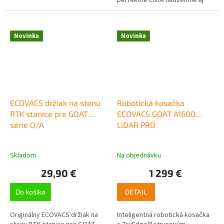
zapustené bazény sa postará
bazénový vysávač Aiper Scuba
V3. Tento...
Novinka
Novinka
ECOVACS držiak na stenu
Robotická kosačka
RTK stanice pre GOAT
ECOVACS GOAT A1600
série O/A
LiDAR PRO
Skladom
Na objednávku
29,90 €
1 299 €
Do košíka
DETAIL
Originálny ECOVACS držiak na
Inteligentná robotická kosačka