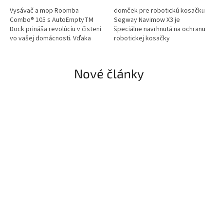
Vysávač a mop Roomba
domček pre robotickú kosačku
Combo® 105 s AutoEmptyTM
Segway Navimow X3 je
Dock prináša revolúciu v čistení
špeciálne navrhnutá na ochranu
vo vašej domácnosti. Vďaka
robotickej kosačky
najmodernejšej technológii
umožňuje až 75 dní
bezstarostného vysávania...
Nové články