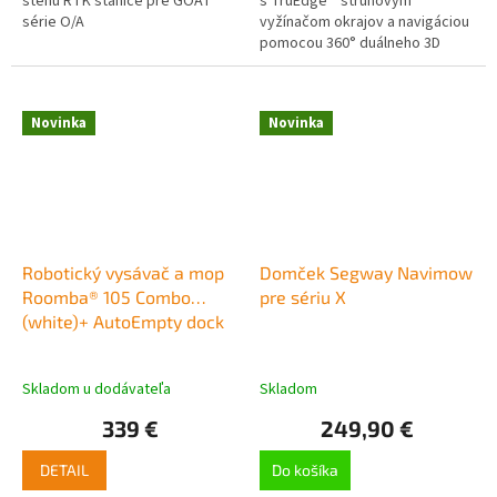
stenu RTK stanice pre GOAT
s TruEdge™ strunovým
série O/A
vyžínačom okrajov a navigáciou
pomocou 360° duálneho 3D
LiDARu
Novinka
Novinka
Robotický vysávač a mop
Domček Segway Navimow
Roomba® 105 Combo
pre sériu X
(white)+ AutoEmpty dock
Skladom u dodávateľa
Skladom
339 €
249,90 €
DETAIL
Do košíka