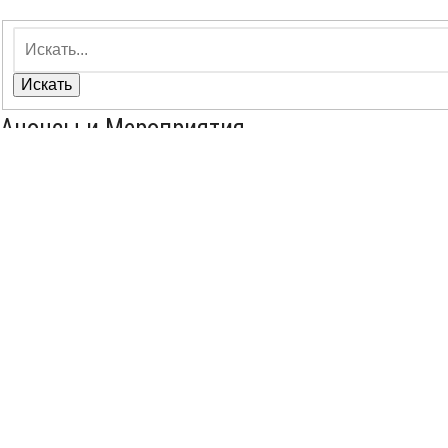
Искать
Анонсы и Мероприятия
«Город мастеров»- итоги
28-07-2026, 11:52
admin
0
Республиканский конкурс «Молодые таланты» на лучшее и
10-07-2026, 17:38
admin
0
День семьи, любви и верности
8-07-2026, 17:46
admin
0
Информация
/
Анонсы
/
Мероприятия
Пресс-релиз XXXV Всероссийский...