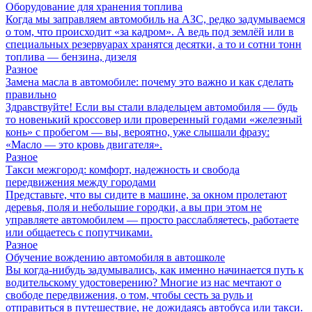
Оборудование для хранения топлива
Когда мы заправляем автомобиль на АЗС, редко задумываемся
о том, что происходит «за кадром». А ведь под землёй или в
специальных резервуарах хранятся десятки, а то и сотни тонн
топлива — бензина, дизеля
Разное
Замена масла в автомобиле: почему это важно и как сделать
правильно
Здравствуйте! Если вы стали владельцем автомобиля — будь
то новенький кроссовер или проверенный годами «железный
конь» с пробегом — вы, вероятно, уже слышали фразу:
«Масло — это кровь двигателя».
Разное
Такси межгород: комфорт, надежность и свобода
передвижения между городами
Представьте, что вы сидите в машине, за окном пролетают
деревья, поля и небольшие городки, а вы при этом не
управляете автомобилем — просто расслабляетесь, работаете
или общаетесь с попутчиками.
Разное
Обучение вождению автомобиля в автошколе
Вы когда-нибудь задумывались, как именно начинается путь к
водительскому удостоверению? Многие из нас мечтают о
свободе передвижения, о том, чтобы сесть за руль и
отправиться в путешествие, не дожидаясь автобуса или такси.