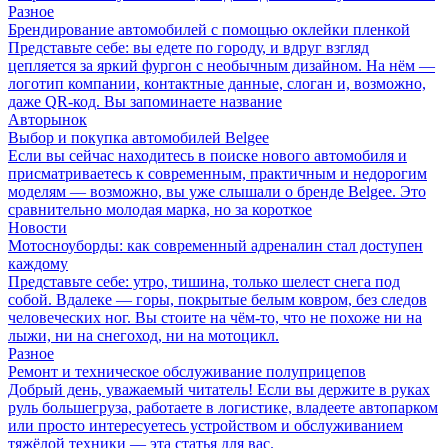
Разное
Брендирование автомобилей с помощью оклейки пленкой
Представьте себе: вы едете по городу, и вдруг взгляд
цепляется за яркий фургон с необычным дизайном. На нём —
логотип компании, контактные данные, слоган и, возможно,
даже QR-код. Вы запоминаете название
Авторынок
Выбор и покупка автомобилей Belgee
Если вы сейчас находитесь в поиске нового автомобиля и
присматриваетесь к современным, практичным и недорогим
моделям — возможно, вы уже слышали о бренде Belgee. Это
сравнительно молодая марка, но за короткое
Новости
Мотосноуборды: как современный адреналин стал доступен
каждому
Представьте себе: утро, тишина, только шелест снега под
собой. Вдалеке — горы, покрытые белым ковром, без следов
человеческих ног. Вы стоите на чём-то, что не похоже ни на
лыжи, ни на снегоход, ни на мотоцикл.
Разное
Ремонт и техническое обслуживание полуприцепов
Добрый день, уважаемый читатель! Если вы держите в руках
руль большегруза, работаете в логистике, владеете автопарком
или просто интересуетесь устройством и обслуживанием
тяжёлой техники — эта статья для вас.