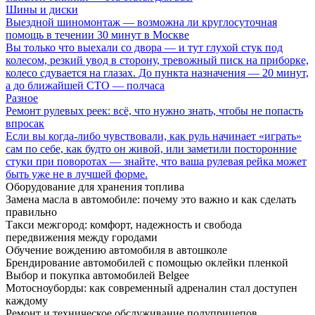
Шины и диски
Выездной шиномонтаж — возможна ли круглосуточная
помощь в течении 30 минут в Москве
Вы только что выехали со двора — и тут глухой стук под
колесом, резкий увод в сторону, тревожный писк на приборке,
колесо сдувается на глазах. До пункта назначения — 20 минут,
а до ближайшей СТО — полчаса
Разное
Ремонт рулевых реек: всё, что нужно знать, чтобы не попасть
впросак
Если вы когда-либо чувствовали, как руль начинает «играть»
сам по себе, как будто он живой, или заметили посторонние
стуки при поворотах — знайте, что ваша рулевая рейка может
быть уже не в лучшей форме.
Оборудование для хранения топлива
Замена масла в автомобиле: почему это важно и как сделать
правильно
Такси межгород: комфорт, надежность и свобода
передвижения между городами
Обучение вождению автомобиля в автошколе
Брендирование автомобилей с помощью оклейки пленкой
Выбор и покупка автомобилей Belgee
Мотосноуборды: как современный адреналин стал доступен
каждому
Ремонт и техническое обслуживание полуприцепов