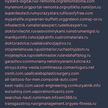
oysters-digital.ru
o-remonte.org
remontdoma.com
myremont.org
portal-remonta.org
vyitikho.ru
mirjon.ru
superdeutsch.ru
mycrazystars.ru
filosofyfree.com
mypetslife.org
warren-buffett.org
greleon.com
sp-or.ru
infoelectrik.ru
materialexpert.ru
detkiexpert.ru
doktorvilechit.ru
vsesvoimirykami.ru
instrumentgid.ru
manikjurinfo.ru
hozjajkainfo.ru
stroimaterials.ru
doktoradvice.ru
selskoehozjajstvo.ru
otopleniehouse.ru
justinterior.ru
chastnyjdom.ru
mojateplica.ru
podelkimaster.ru
landshaftblog.ru
garazhov.com
monamy.net
stroysnami.kz
lcna.kz
stroyu.kz
my-vesta.com
timeszp.com
avtoguru.net
zsmh.com.ua
allcelebsplasticsurgery.com
all-tattoos-for-men.com
poisk-auto.com
best-radio.com.ua
ost-engineering.com
kuryatnik.info
euroshiny.com.ua
poremontuavto.com
searchus-nauti.ru
mirmam.info
smi366.ru
transgazstroy.ru
orgmanagement.org
yes-fitness.ru