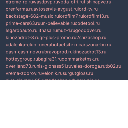
xtreme-rp.ru
wasdpvp.ru
voda-otri.ru
tishinapve.ru
orenferma.ru
avtoservis-avgust.ru
lord-tv.ru
backstage-682-music.ru
lordfilm7.ru
lordfilm13.ru
prime-cars63.ru
un-believable.ru
codetool.ru
legardoauto.ru
lithasa.ru
muz-1.ru
gooddver.ru
kinozadrot-3.ru
qr-plus-promo.ru
2shizashop.ru
udalenka-club.ru
nerabotaetsite.ru
carszona-bu.ru
dash-cash-now.ru
bravoprod.ru
kinozadrot13.ru
hotteygroup.ru
bagira31.ru
dommarketnsk.ru
dveriland73.ru
nis-glonass51.ru
veles-doroga.ru
tb02.ru
vrema-zdorov.ru
velonik.ru
surgutgloss.ru
nike-air-max-95.ru
nadookna.ru
lubov-pic.ru
mobilreklama.ru
pds-nn.ru
socrat2000.ru
vgurin.ru
spksochi.ru
shkola-klassika.ru
sabeonline.ru
mosoblfencing.ru
masteroptica.ru
lucomoria.ru
iration.ru
devanagari.ru
biblioverde.ru
igro-pictures.ru
dk-tulamash.ru
s-dez-s.ru
peysok.ru
blackcountess.ru
asoftdoc.ru
scifichannel.ru
ocenka-appraisal.ru