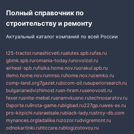
Полный справочник по
строительству и ремонту
Актуальный каталог компаний по всей России
t25-tractor.ru
nashicveti.ru
alutex.spb.ru
fas.ru
gbmk.spb.ru
romania-today.ru
novoizol.ru
airheat-spb.ru
fisika.home.nov.ru
orakul.spb.ru
demo.home.nov.ru
mnso.ru
home.nov.ru
cemko.ru
comp-land.org
7gazet.ru
bicom-oil.ru
superiorsearch.ru
bulgarianedvizhimost.ru
sn-hram.ru
senovosti.ru
fexer.ru
snite-mebel.ru
anamvkusno.ru
technosaratov.ru
0sporte.ru
9rota-game.ru
bigbad.ru
227gp.ru
wes-ex.ru
pro-kirpichi.ru
israelsale.ru
black-lady.ru
stroy-db.com
mynances.org
ladalike.ru
zozor.ru
dvigremont.ru
odnokartinki.ru
htccare.ru
blogizotovoy.ru