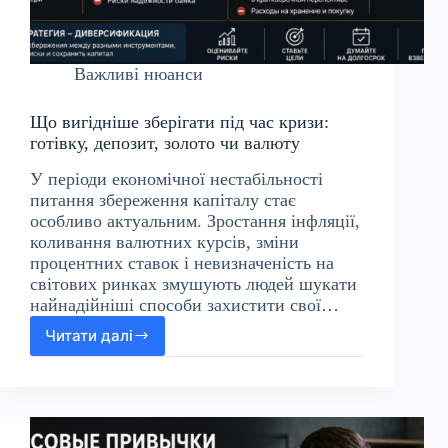
Важливі нюанси
Що вигідніше зберігати під час кризи:
готівку, депозит, золото чи валюту
У періоди економічної нестабільності
питання збереження капіталу стає
особливо актуальним. Зростання інфляції,
коливання валютних курсів, зміни
процентних ставок і невизначеність на
світових ринках змушують людей шукати
найнадійніші способи захистити свої…
Читати далі
Що
вигідніше
зберігати
під
час
кризи: