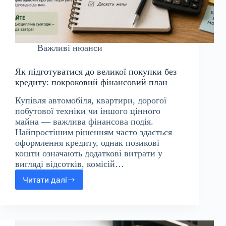
Важливі нюанси
Як підготуватися до великої покупки без
кредиту: покроковий фінансовий план
Купівля автомобіля, квартири, дорогої
побутової техніки чи іншого цінного
майна — важлива фінансова подія.
Найпростішим рішенням часто здається
оформлення кредиту, однак позикові
кошти означають додаткові витрати у
вигляді відсотків, комісій…
Читати далі
Як
підготуватися
до
великої
покупки