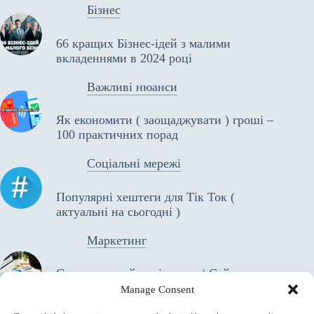
Бізнес
66 кращих Бізнес-ідей з малими
вкладеннями в 2024 році
Важливі нюанси
Як економити ( заощаджувати ) гроші –
100 практичних порад
Соціальні мережі
Популярні хештеги для Тік Ток (
актуальні на сьогодні )
Маркетинг
Створення сайту під ключ | Сайт
візитка | Лендінг Пейдж |
Manage Consent
Односторінковий сайт