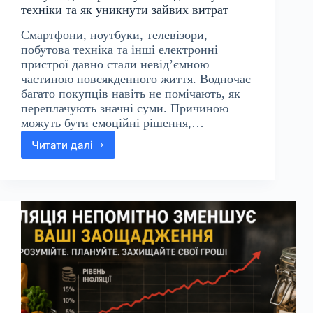
техніки та як уникнути зайвих витрат
Смартфони, ноутбуки, телевізори,
побутова техніка та інші електронні
пристрої давно стали невід’ємною
частиною повсякденного життя. Водночас
багато покупців навіть не помічають, як
переплачують значні суми. Причиною
можуть бути емоційні рішення,…
Читати далі
Чому
люди
переплачують
під
час
купівлі
техніки
та
як
уникнути
зайвих
витрат