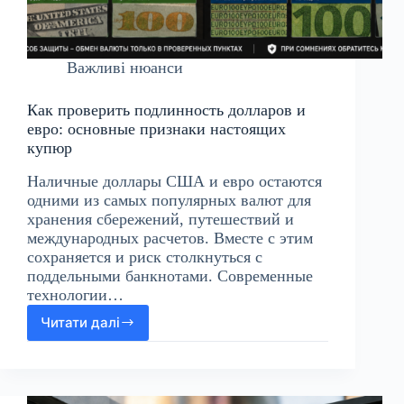
Важливі нюанси
Как проверить подлинность долларов и
евро: основные признаки настоящих
купюр
Наличные доллары США и евро остаются
одними из самых популярных валют для
хранения сбережений, путешествий и
международных расчетов. Вместе с этим
сохраняется и риск столкнуться с
поддельными банкнотами. Современные
технологии…
Читати далі
Как
проверить
подлинность
долларов
и