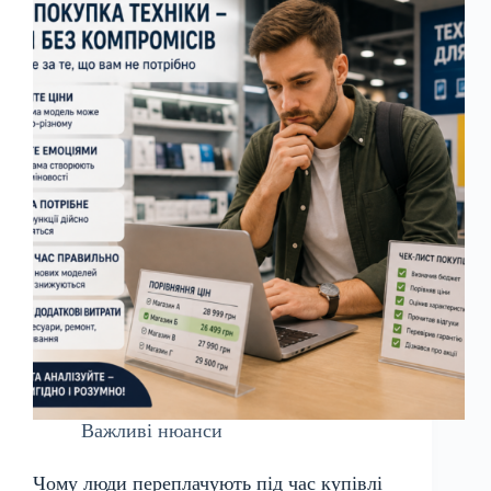
без
кредиту:
покроковий
фінансовий
план
Важливі нюанси
Чому люди переплачують під час купівлі