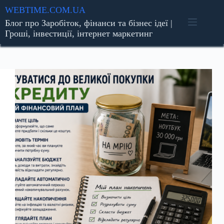
Перейти
WEBTIME.COM.UA
до
Блог про Заробіток, фінанси та бізнес ідеї |
вмісту
Гроші, інвестиції, інтернет маркетинг