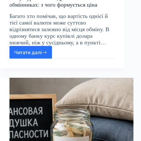
обмінниках: з чого формується ціна
Багато хто помічав, що вартість однієї й
тієї самої валюти може суттєво
відрізнятися залежно від місця обміну. В
одному банку курс купівлі долара
нижчий, ніж у сусідньому, а в пункті…
Читати далі
Чому
курс
валют
відрізняється
в
банках
і
обмінниках:
з
чого
формується
ціна