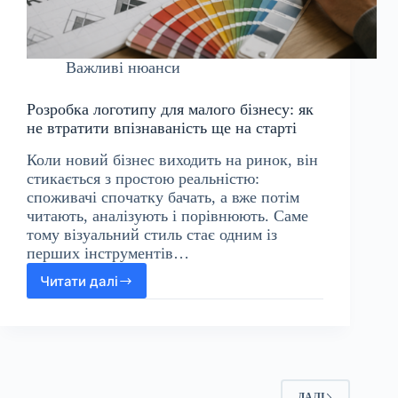
Важливі нюанси
Розробка логотипу для малого бізнесу: як
не втратити впізнаваність ще на старті
Коли новий бізнес виходить на ринок, він
стикається з простою реальністю:
споживачі спочатку бачать, а вже потім
читають, аналізують і порівнюють. Саме
тому візуальний стиль стає одним із
перших інструментів…
Читати далі
Розробка
логотипу
для
малого
бізнесу:
як
не
ДАЛІ