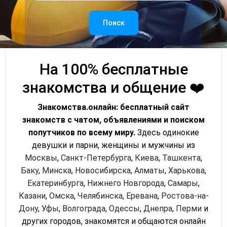
Поиск
На 100% бесплатные
знакомства и общение ❤️
Знакомства.онлайн: бесплатный сайт
знакомств с чатом, объявлениями и поиском
попутчиков по всему миру.
Здесь одинокие
девушки и парни, женщины и мужчины из
Москвы
,
Санкт-Петербурга
,
Киева
,
Ташкента
,
Баку
,
Минска
,
Новосибирска
,
Алматы
,
Харькова
,
Екатеринбурга
,
Нижнего Новгорода
,
Самары
,
Казани
,
Омска
,
Челябинска
,
Еревана
,
Ростова-на-
Дону
,
Уфы
,
Волгограда
,
Одессы
,
Днепра
,
Перми
и
других городов, знакомятся и общаются онлайн