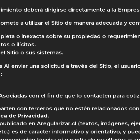
imiento deberá dirigirse directamente a la Empresa
romete a utilizar el Sitio de manera adecuada y con
mpleta o inexacta sobre su propiedad o requerimie
tos o ilícitos.
el Sitio o sus sistemas.
l enviar una solicitud a través del Sitio, el usuar
:
ciadas con el fin de que lo contacten para cotiza
arten con terceros que no estén relacionados con 
ica de Privacidad
.
 publicado en Aregularizar.cl (textos, imágenes, ej
etc.) es de carácter informativo y orientativo, y pue
ecomendación técnica ni garantía de resultados o a