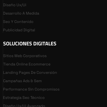
Diseño Ux/ui
Desarrollo A Medida
Seo Y Contenido
Publicidad Digital
SOLUCIONES DIGITALES
Sitios Web Corporativos
Tienda Online Ecommerce
Landing Pages De Conversión
Campañas Ads & Sem
Performance Sin Compromisos
Estrategia Seo Técnico
Diseño Ux/ui Avanzado