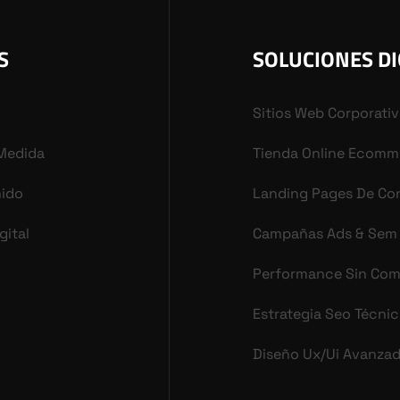
S
SOLUCIONES DI
Sitios Web Corporati
 Medida
Tienda Online Ecomm
nido
Landing Pages De Co
gital
Campañas Ads & Sem
Performance Sin Co
Estrategia Seo Técni
Diseño Ux/ui Avanza