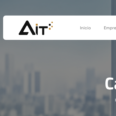
Inicio
Empre
C