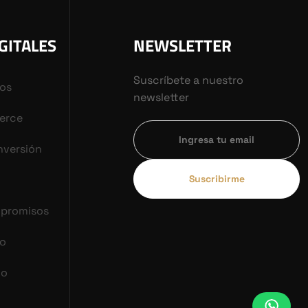
GITALES
NEWSLETTER
Suscríbete a nuestro
vos
newsletter
erce
nversión
Suscribirme
mpromisos
co
do