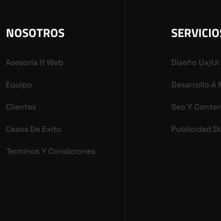
NOSOTROS
SERVICIO
Asesoria It Web
Diseño Ux/ui
Equipo
Desarrollo A
Clientes
Seo Y Conte
Casos De Exito
Publicidad Di
Terminos Y Condiciones