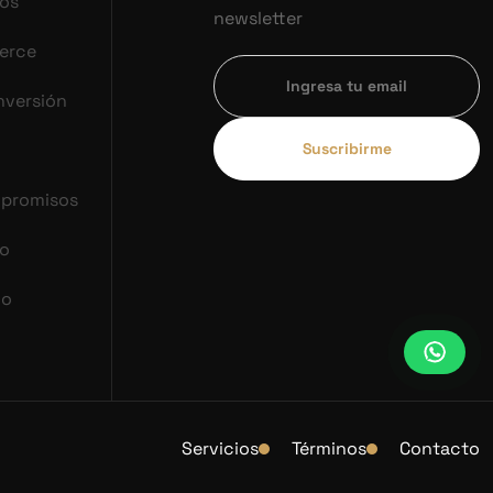
vos
newsletter
erce
nversión
Suscribirme
mpromisos
co
do
Servicios
Términos
Contacto