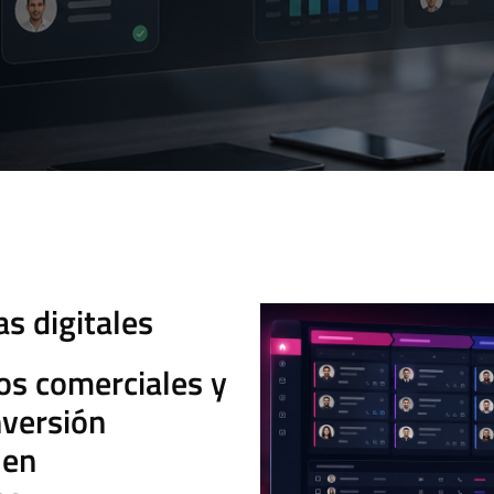
 digitales
os comerciales y
nversión
 en