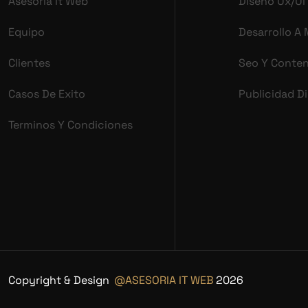
Asesoria It Web
Diseño Ux/ui
Equipo
Desarrollo A
Clientes
Seo Y Conte
Casos De Exito
Publicidad Di
Terminos Y Condiciones
Copyright & Design
@ASESORIA IT WEB
2026