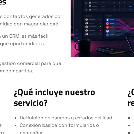
es
los contactos generados por
nidad con mayor claridad.
 un CRM, es más fácil
, qué oportunidades
gestión comercial para que
ón compartida.
¿Qué incluye nuestro
¿
servicio?
r
Definición de campos y estados del lead
e
Conexión básica con formularios o
rre
campañas