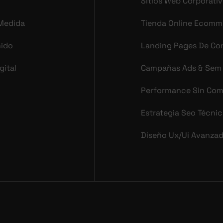
Sitios Web Corporati
 Medida
Tienda Online Ecomm
nido
Landing Pages De Co
gital
Campañas Ads & Sem
Performance Sin Co
Estrategia Seo Técni
Diseño Ux/ui Avanza