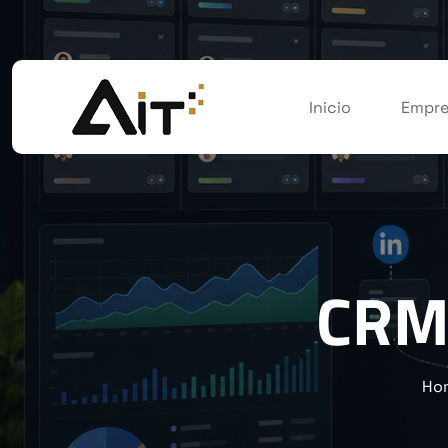
Inicio
Empre
CRM
Ho