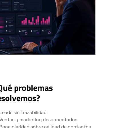
Qué problemas
esolvemos?
Leads sin trazabilidad
Ventas y marketing desconectados
Poca claridad sobre calidad de contactos