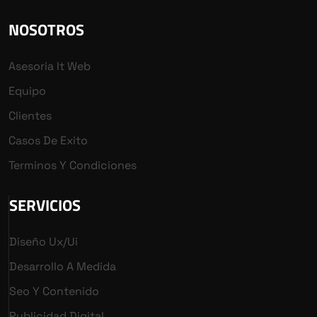
NOSOTROS
Asesoria It Web
Equipo
Clientes
Casos De Exito
Terminos Y Condiciones
SERVICIOS
Diseño Ux/ui
Desarrollo A Medida
Seo Y Contenido
Publicidad Digital