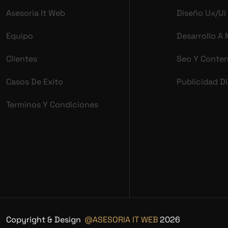
Asesoria It Web
Diseño Ux/ui
Equipo
Desarrollo A
Clientes
Seo Y Conte
Casos De Exito
Publicidad Di
Terminos Y Condiciones
Copyright & Design
@ASESORIA IT WEB
2026