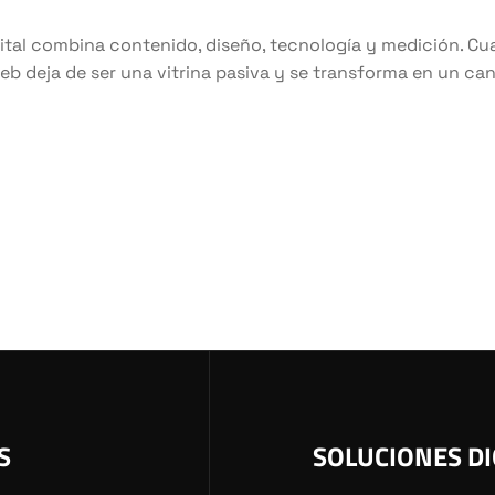
ital combina contenido, diseño, tecnología y medición. C
 web deja de ser una vitrina pasiva y se transforma en un ca
S
SOLUCIONES DI