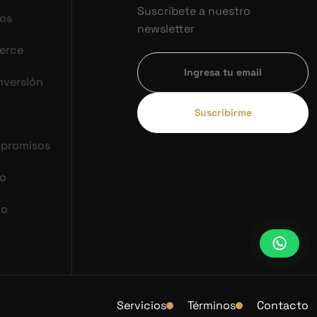
Suscríbete a nuestro
vos
newsletter
erce
nversión
Suscribirme
mpromisos
co
do
Servicios
Términos
Contacto