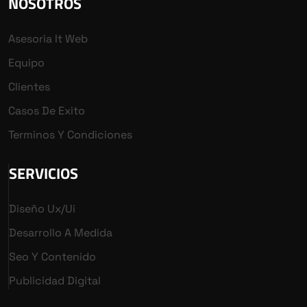
NOSOTROS
Asesoria It Web
Equipo
Clientes
Casos De Exito
Terminos Y Condiciones
SERVICIOS
Diseño Ux/ui
Desarrollo A Medida
Seo Y Contenido
Publicidad Digital