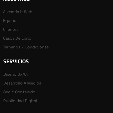
Asesoria It Web
Equipo
Clientes
Casos De Exito
Terminos Y Condiciones
SERVICIOS
Diseño Ux/ui
Desarrollo A Medida
Seo Y Contenido
Publicidad Digital