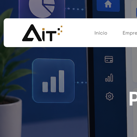
Inicio
Empre
P