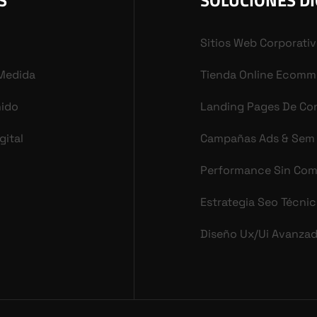
S
SOLUCIONES DI
Sitios Web Corporati
 Medida
Tienda Online Ecomm
nido
Landing Pages De Co
gital
Campañas Ads & Sem
Performance Sin Co
Estrategia Seo Técni
Diseño Ux/ui Avanza