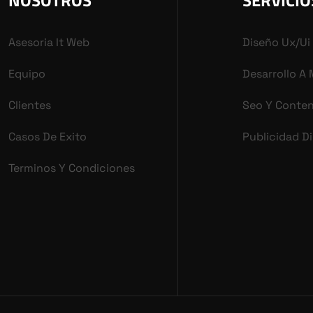
NOSOTROS
SERVICIO
Asesoria It Web
Diseño Ux/ui
Equipo
Desarrollo A
Clientes
Seo Y Conte
Casos De Exito
Publicidad Di
Terminos Y Condiciones