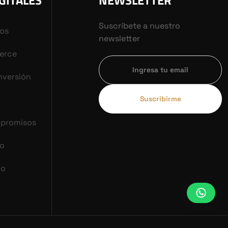
GITALES
NEWSLETTER
Suscríbete a nuestro
vos
newsletter
erce
nversión
Suscribirme
mpromisos
co
do