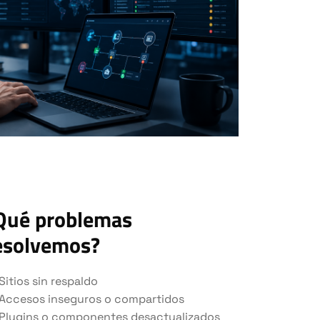
Qué problemas
esolvemos?
Sitios sin respaldo
Accesos inseguros o compartidos
Plugins o componentes desactualizados