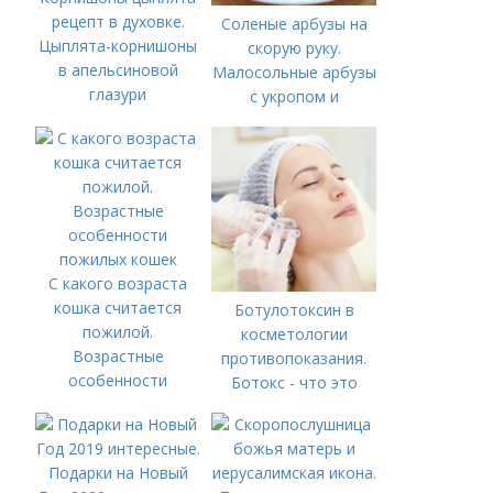
рецепт в духовке.
Соленые арбузы на
Цыплята-корнишоны
скорую руку.
в апельсиновой
Малосольные арбузы
глазури
с укропом и
пряностями — за уши
не оторвать от
такой вкуснятины!
С какого возраста
кошка считается
Ботулотоксин в
пожилой.
косметологии
Возрастные
противопоказания.
особенности
Ботокс - что это
пожилых кошек
такое и на что
способен препарат?