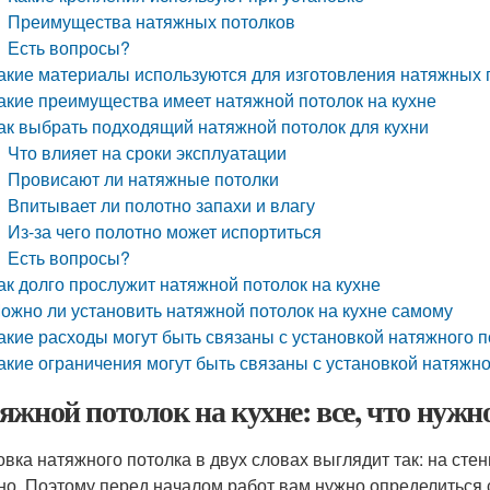
Преимущества натяжных потолков
Есть вопросы?
акие материалы используются для изготовления натяжных 
акие преимущества имеет натяжной потолок на кухне
ак выбрать подходящий натяжной потолок для кухни
Что влияет на сроки эксплуатации
Провисают ли натяжные потолки
Впитывает ли полотно запахи и влагу
Из-за чего полотно может испортиться
Есть вопросы?
ак долго прослужит натяжной потолок на кухне
ожно ли установить натяжной потолок на кухне самому
акие расходы могут быть связаны с установкой натяжного п
акие ограничения могут быть связаны с установкой натяжно
яжной потолок на кухне: все, что нужно
овка натяжного потолка в двух словах выглядит так: на ст
но. Поэтому перед началом работ вам нужно определиться с