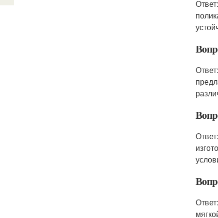
Ответ
полик
устой
Вопр
Ответ
предл
разли
Вопр
Ответ
изгот
услов
Вопр
Ответ
мягко