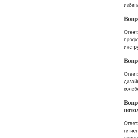
избег
Вопр
Ответ
профе
инстр
Вопр
Ответ
дизай
колеб
Вопр
пото
Ответ
гигие
устан