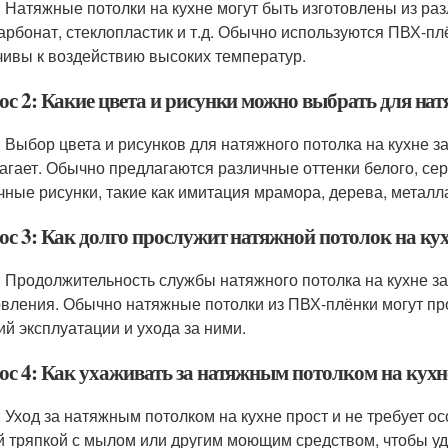
: Натяжные потолки на кухне могут быть изготовлены из ра
арбонат, стеклопластик и т.д. Обычно используются ПВХ-плё
чивы к воздействию высоких температур.
ос 2: Какие цвета и рисунки можно выбрать для нат
: Выбор цвета и рисунков для натяжного потолка на кухне з
агает. Обычно предлагаются различные оттенки белого, серо
чные рисунки, такие как имитация мрамора, дерева, металла 
ос 3: Как долго прослужит натяжной потолок на ку
: Продолжительность службы натяжного потолка на кухне за
овления. Обычно натяжные потолки из ПВХ-плёнки могут прос
ий эксплуатации и ухода за ними.
ос 4: Как ухаживать за натяжным потолком на кухн
: Уход за натяжным потолком на кухне прост и не требует о
й тряпкой с мылом или другим моющим средством, чтобы уд