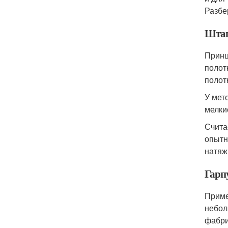
Разбе
Штап
Принц
полот
полот
У мет
мелки
Счита
опытн
натяж
Гарп
Приме
небол
фабри