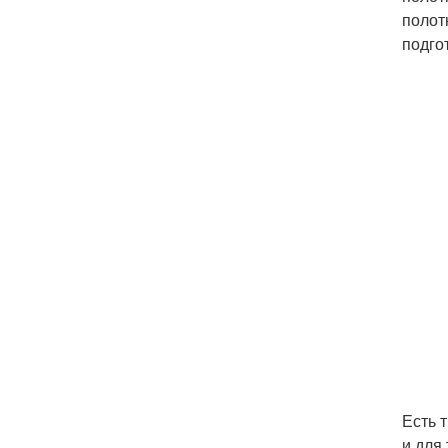
полот
подго
Есть 
и для