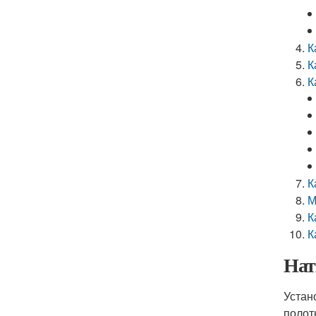
К
К
К
К
М
К
К
Нат
Устан
полот