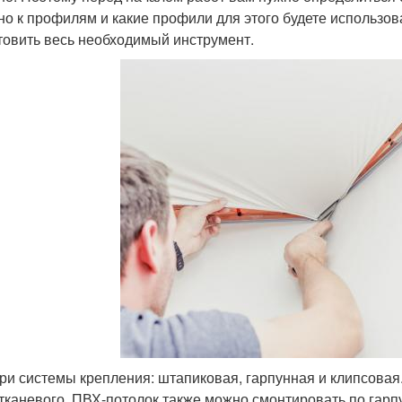
но к профилям и какие профили для этого будете использов
товить весь необходимый инструмент.
три системы крепления: штапиковая, гарпунная и клипсовая
 тканевого. ПВХ-потолок также можно смонтировать по гарп