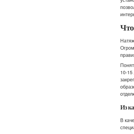
позво
интер
Что
Натяж
Огром
прави
Понят
10-15
закре
образ
отделк
Из к
В кач
специ