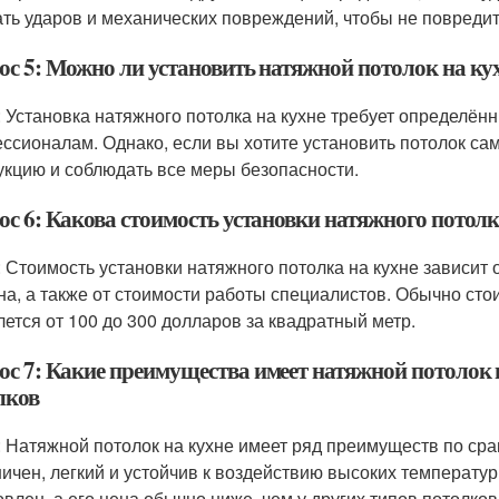
ать ударов и механических повреждений, чтобы не повредит
ос 5: Можно ли установить натяжной потолок на ку
: Установка натяжного потолка на кухне требует определён
ссионалам. Однако, если вы хотите установить потолок са
укцию и соблюдать все меры безопасности.
ос 6: Какова стоимость установки натяжного потолк
: Стоимость установки натяжного потолка на кухне зависит
на, а также от стоимости работы специалистов. Обычно сто
лется от 100 до 300 долларов за квадратный метр.
ос 7: Какие преимущества имеет натяжной потолок 
лков
: Натяжной потолок на кухне имеет ряд преимуществ по сра
ничен, легкий и устойчив к воздействию высоких температур
овлен, а его цена обычно ниже, чем у других типов потолков