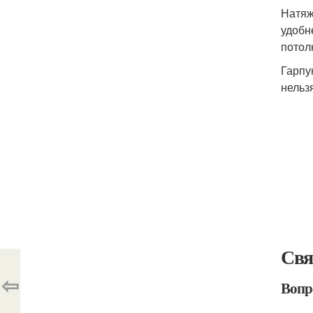
Натяж
удобн
потол
Гарпу
нельз
Свя
⇦
Вопр