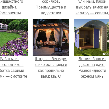
андшафтного
сорняков.
уличный. Какой
дизайна.
Преимущества и
выбрать замок на
Компоненты
недостатки
калитку — советы,
ременного сада
использования
как правильно
уксуса от сорняков
врезать или
установить замок
своими руками (10
фото)
Рабатка из
Шторы в беседку,
Летняя баня из
оголетников.
какие есть виды и
досок на даче.
батка своими
как правильно
Разновидности
ами — смотрите
выбрать. О
эконом бань
сивые примеры
размерах
посадки и
мления клумб,
учшие идеи
трите на фото!