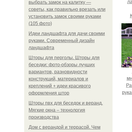
л
выбрать замок на калитку —
советы, как правильно врезать или
установить замок своими руками
сов
(105 фото)
Идеи ландшафта для дачи своими
руками. Современный дизайн
ландшафта
Шторы для перголы. Шторы для
беседки: фото-обзоры лучших
вариантов, разновидности
мн
конструкций, материалов и
Ра
креплений + идеи красивого
рук
оформления штор
кра
Шторы пвх для беседок и веранд.
Мягкие окна – технология
офор
производства
л
смо
Дом с верандой и террасой. Чем