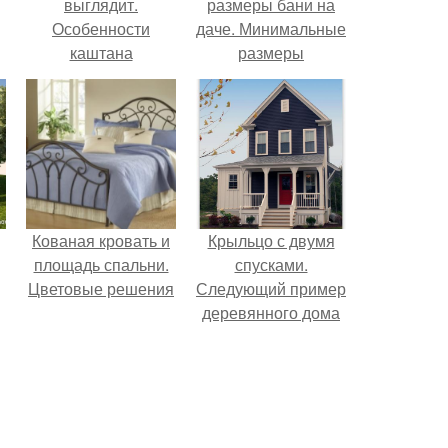
выглядит.
размеры бани на
Особенности
даче. Минимальные
каштана
размеры
помещений и бани
5
Кованая кровать и
Крыльцо с двумя
площадь спальни.
спусками.
Цветовые решения
Следующий пример
деревянного дома
имеет другую
конструкцию
крыльца