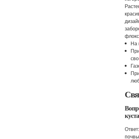
Расте
краси
дизай
забор
флокс
На 
При
сво
Газ
При
люб
Свя
Вопр
куст
Ответ
почвы