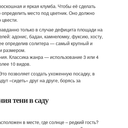
роскошная и яркая клумба. Чтобы её сделать
о определить место под цветник. Оно должно
 цвести.
равданно только в случае дефицита площади на
лей: адонис, бадан, камнеломку, фуксию, хосту,
нее определив солитера — самый крупный и
 и размером.
ния. Классика жанра — использование 3 или 4
олее 10 видов.
то позволяет создать ухоженную посадку, в
дут «сидеть» друг на друге, борясь за
ия тени в саду
сположен в месте, где солнце – редкий гость?