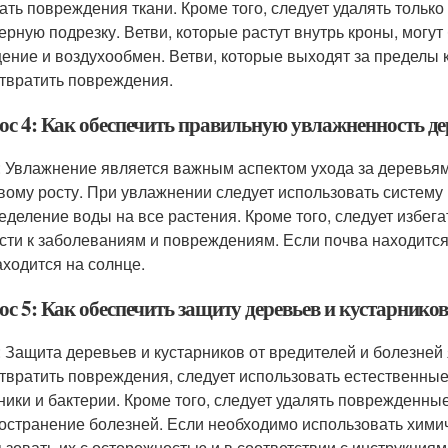
ать повреждения ткани. Кроме того, следует удалять только
ерную подрезку. Ветви, которые растут внутрь кроны, могу
ение и воздухообмен. Ветви, которые выходят за пределы к
твратить повреждения.
ос 4: Как обеспечить правильную увлажненность де
: Увлажнение является важным аспектом ухода за деревьями
вому росту. При увлажнении следует использовать систему
еделение воды на все растения. Кроме того, следует избега
сти к заболеваниям и повреждениям. Если почва находится 
аходится на солнце.
с 5: Как обеспечить защиту деревьев и кустарников
: Защита деревьев и кустарников от вредителей и болезней
твратить повреждения, следует использовать естественные
ники и бактерии. Кроме того, следует удалять поврежденны
остранение болезней. Если необходимо использовать химич
ьзовать их с осторожностью и в соответствии с инструкция