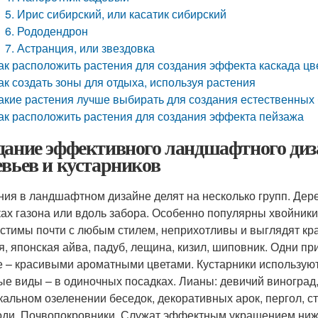
5. Ирис сибирский, или касатик сибирский
6. Рододендрон
7. Астранция, или звездовка
ак расположить растения для создания эффекта каскада цв
ак создать зоны для отдыха, используя растения
акие растения лучше выбирать для создания естественных
ак расположить растения для создания эффекта пейзажа
дание эффективного ландшафтного ди
евьев и кустарников
ния в ландшафтном дизайне делят на несколько групп. Де
ках газона или вдоль забора. Особенно популярны хвойники –
стимы почти с любым стилем, неприхотливы и выглядят крас
я, японская айва, падуб, лещина, кизил, шиповник. Одни п
е – красивыми ароматными цветами. Кустарники используют
ые виды – в одиночных посадках. Лианы: девичий виноград
кальном озеленении беседок, декоративных арок, пергол, 
оди. Почвопокровники. Служат эффектным украшением нижне