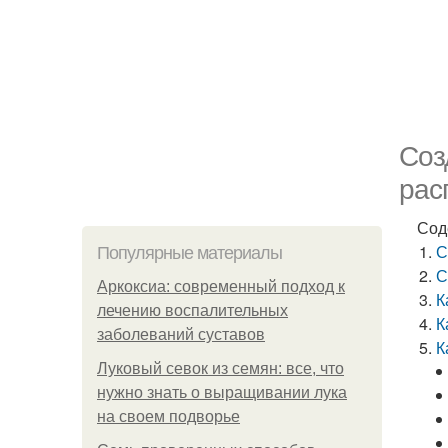
Соз
рас
Сод
С
Популярные материалы
С
Аркоксиа: современный подход к
К
лечению воспалительных
К
заболеваний суставов
К
Луковый севок из семян: все, что
нужно знать о выращивании лука
на своем подворье