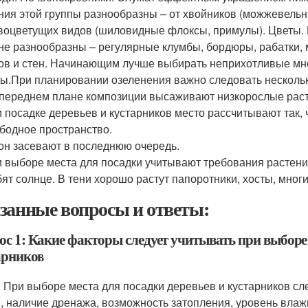
ния этой группы разнообразны – от хвойников (можжевельник
воцветущих видов (шиловидные флоксы, примулы). Цветы.
не разнообразны – регулярные клумбы, бордюры, рабатки,
ов и стен. Начинающим лучше выбирать неприхотливые мног
ы.При планировании озеленения важно следовать несколь
переднем плане композиции высаживают низкорослые расте
 посадке деревьев и кустарников место рассчитывают так
бодное пространство.
он засевают в последнюю очередь.
 выборе места для посадки учитывают требования растен
ят солнце. В тени хорошо растут папоротники, хосты, мног
занные вопросы и ответы:
ос 1: Какие факторы следует учитывать при выборе 
арников
: При выборе места для посадки деревьев и кустарников сл
, наличие дренажа, возможность затопления, уровень влажн