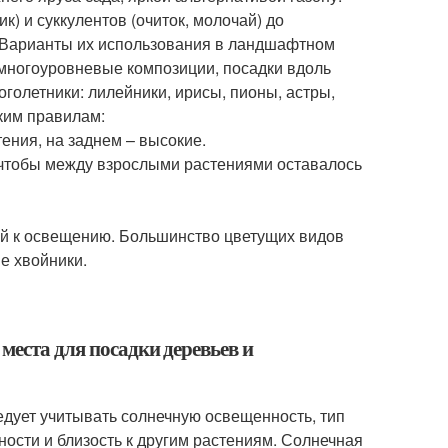
) и суккулентов (очиток, молочай) до
 Варианты их использования в ландшафтном
 многоуровневые композиции, посадки вдоль
олетники: лилейники, ирисы, пионы, астры,
ким правилам:
ния, на заднем – высокие.
, чтобы между взрослыми растениями оставалось
ий к освещению. Большинство цветущих видов
ие хвойники.
места для посадки деревьев и
едует учитывать солнечную освещенность, тип
ости и близость к другим растениям. Солнечная