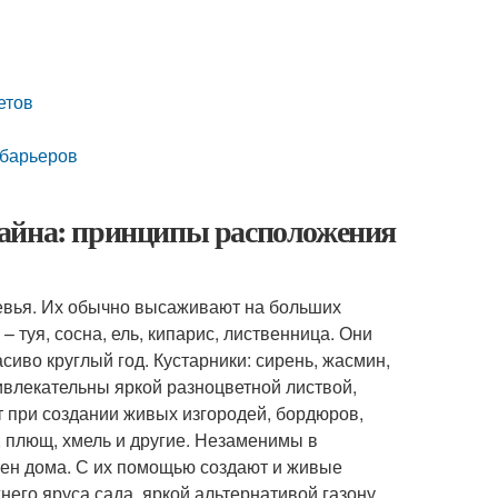
етов
 барьеров
зайна: принципы расположения
ревья. Их обычно высаживают на больших
 туя, сосна, ель, кипарис, лиственница. Они
иво круглый год. Кустарники: сирень, жасмин,
ривлекательны яркой разноцветной листвой,
 при создании живых изгородей, бордюров,
, плющ, хмель и другие. Незаменимы в
стен дома. С их помощью создают и живые
го яруса сада, яркой альтернативой газону.