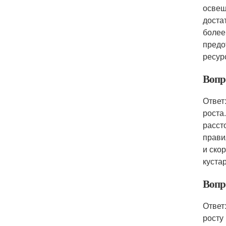
освещ
доста
более
предо
ресур
Вопр
Ответ
роста
расст
прави
и ско
куста
Вопр
Ответ
росту