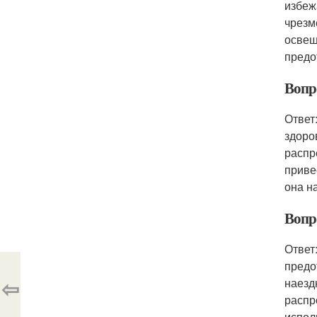
избеж
чрезм
освещ
предо
Вопр
Ответ
здоро
распр
приве
она н
Вопро
Ответ
предо
⇦
наезд
распр
испол