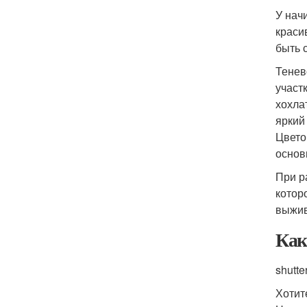
У нач
краси
быть 
Тенев
участ
хохла
яркий
Цвето
основ
При р
котор
выжив
Как
shutte
Хотит