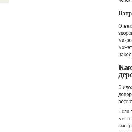
Вопр
Ответ
здоро
микро
может
наход
Как
дер
В иде
довер
ассор
Если 
месте
смотр