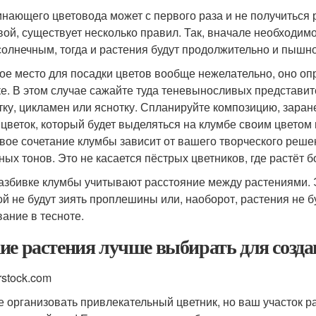
инающего цветовода может с первого раза и не получиться 
вой, существует несколько правил. Так, вначале необходим
солнечным, тогда и растения будут продолжительно и пышно
ое место для посадки цветов вообще нежелательно, оно оп
ке. В этом случае сажайте туда теневыносливых представите
тку, цикламен или яснотку. Спланируйте композицию, зара
 цветок, который будет выделяться на клумбе своим цветом
вое сочетание клумбы зависит от вашего творческого реше
ных тонов. Это не касается пёстрых цветников, где растёт б
азбивке клумбы учитывают расстояние между растениями. Э
ой не будут зиять проплешины или, наоборот, растения не бу
ание в тесноте.
ие растения лучше выбирать для создан
rstock.com
е организовать привлекательный цветник, но ваш участок ра