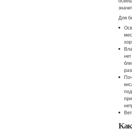
освещ
значи
Для б
Осв
мес
хор
Вла
нет
бли
раз
Поч
кис
под
при
нет
Вет
Как