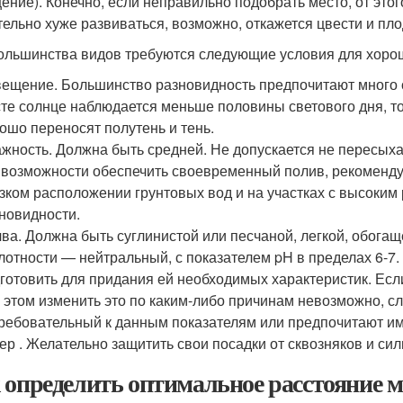
ение). Конечно, если неправильно подобрать место, от этог
тельно хуже развиваться, возможно, откажется цвести и пло
ольшинства видов требуются следующие условия для хорош
ещение. Большинство разновидность предпочитают много с
те солнце наблюдается меньше половины светового дня, то
ошо переносят полутень и тень.
жность. Должна быть средней. Не допускается не пересых
 возможности обеспечить своевременный полив, рекоменду
зком расположении грунтовых вод и на участках с высоким
новидности.
ва. Должна быть суглинистой или песчаной, легкой, обога
лотности — нейтральный, с показателем pH в пределах 6-7
готовить для придания ей необходимых характеристик. Есл
 этом изменить это по каким-либо причинам невозможно, с
ребовательный к данным показателям или предпочитают им
ер . Желательно защитить свои посадки от сквозняков и си
 определить оптимальное расстояние м