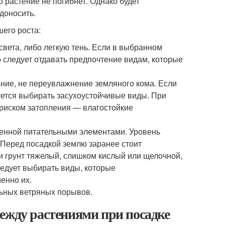
о растение не погибнет. Однако будет
доносить.
его роста:
вета, либо легкую тень. Если в выбранном
 следует отдавать предпочтение видам, которые
ание, не переувлажнение земляного кома. Если
ется выбирать засухоустойчивые виды. При
 риском затопления — влагостойкие
щенной питательными элементами. Уровень
. Перед посадкой землю заранее стоит
и грунт тяжелый, слишком кислый или щелочной,
ледует выбирать виды, которые
енно их.
льных ветряных порывов.
ежду растениями при посадке