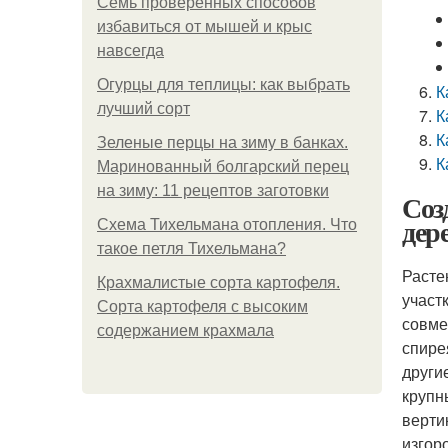
Семь проверенных способов
избавиться от мышей и крыс
навсегда
Огурцы для теплицы: как выбрать
К
лучший сорт
К
К
Зеленые перцы на зиму в банках.
К
Маринованный болгарский перец
на зиму: 11 рецептов заготовки
Соз
дер
Схема Тихельмана отопления. Что
такое петля Тихельмана?
Расте
Крахмалистые сорта картофеля.
участ
Сорта картофеля с высоким
совме
содержанием крахмала
спире
други
крупн
верти
изгор