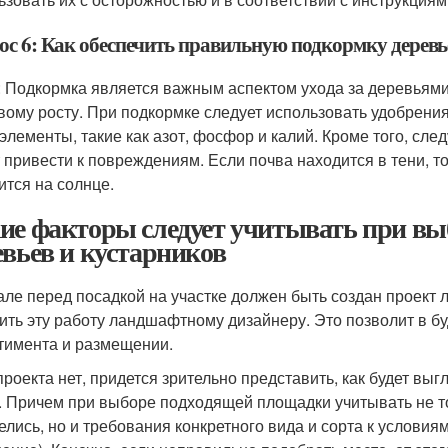
ос 6: Как обеспечить правильную подкормку деревь
: Подкормка является важным аспектом ухода за деревьями и
вому росту. При подкормке следует использовать удобрени
элементы, такие как азот, фосфор и калий. Кроме того, след
 привести к повреждениям. Если почва находится в тени, т
ится на солнце.
ие факторы следует учитывать при выб
евьев и кустарников
але перед посадкой на участке должен быть создан проект 
ить эту работу ландшафтному дизайнеру. Это позволит в 
тимента и размещении.
проекта нет, придется зрительно представить, как будет выг
. Причем при выборе подходящей площадки учитывать не тол
елись, но и требования конкретного вида и сорта к условиям