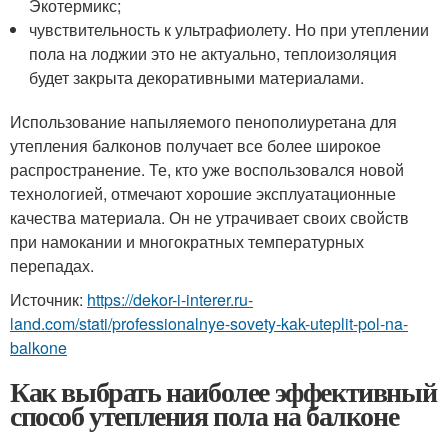
Экотермикс;
чувствительность к ультрафиолету. Но при утеплении
пола на лоджии это не актуально, теплоизоляция
будет закрыта декоративными материалами.
Использование напыляемого пенополиуретана для
утепления балконов получает все более широкое
распространение. Те, кто уже воспользовался новой
технологией, отмечают хорошие эксплуатационные
качества материала. Он не утрачивает своих свойств
при намокании и многократных температурных
перепадах.
Источник:
https://dekor-i-interer.ru-
land.com/stati/professionalnye-sovety-kak-uteplit-pol-na-
balkone
Как выбрать наиболее эффективный
способ утепления пола на балконе